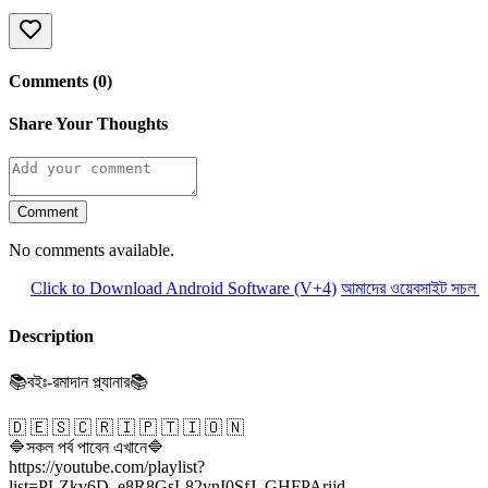
Comments (0)
Share Your Thoughts
Comment
No comments available.
Click to Download Android Software (V+4)
আমাদের ওয়েবসাইট সচল রা
Description
📚বইঃ-রমাদান প্ল্যানার📚
🇩 🇪 🇸 🇨 🇷 🇮 🇵 🇹 🇮 🇴 🇳
🔷সকল পর্ব পাবেন এখানে🔷
https://youtube.com/playlist?
list=PLZkv6D_e8R8GsL82ynI0SfJ_GHFPArijd