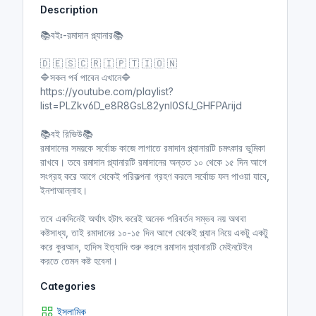
Description
i
r
n
f
📚বইঃ-রমাদান প্ল্যানার📚
g
u
s
l
🇩 🇪 🇸 🇨 🇷 🇮 🇵 🇹 🇮 🇴 🇳
l
🔷সকল পর্ব পাবেন এখানে🔷
https://youtube.com/playlist?
s
list=PLZkv6D_e8R8GsL82ynI0SfJ_GHFPArijd
c
r
📚বই রিভিউ📚
e
রমাদানের সময়কে সর্বোচ্চ কাজে লাগাতে রমাদান প্ল্যানারটি চমৎকার ভুমিকা
e
রাখবে। তবে রমাদান প্ল্যানারটি রমাদানের অন্তত ১০ থেকে ১৫ দিন আগে
n
সংগ্রহ করে আগে থেকেই পরিকল্পনা গ্রহণ করলে সর্বোচ্চ ফল পাওয়া যাবে,
ইনশাআল্লাহ।
তবে একদিনেই অর্থাৎ হটাৎ করেই অনেক পরিবর্তন সম্ভব নয় অথবা
কষ্টসাধ্য, তাই রমাদানের ১০-১৫ দিন আগে থেকেই প্ল্যান নিয়ে একটু একটু
করে কুরআন, হাদিস ইত্যাদি শুরু করলে রমাদান প্ল্যানারটি মেইনটেইন
করতে তেমন কষ্ট হবেনা।
Categories
ইসলামিক