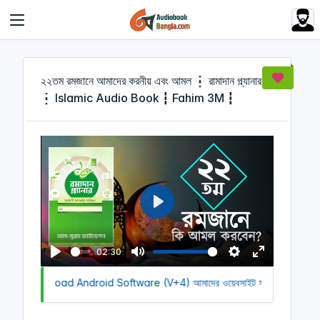
Cookies management panel
২২তম রমজানে আমাদের করনীয় এবং আমল ┇ রামাদান প্ল্যানার
┇ Islamic Audio Book ┇ Fahim 3M ┇
P
l
a
02:30
y
P
M
S
E
ck to Download Android Software (V+4)
l
u
আমাদের ওয়েবসাইট সচল রাখতে আমাদে
e
n
a
t
t
t
y
e
t
e