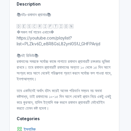
Description
i
r
n
f
📚বইঃ-রমাদান প্ল্যানার📚
g
u
s
l
🇩 🇪 🇸 🇨 🇷 🇮 🇵 🇹 🇮 🇴 🇳
l
🔷সকল পর্ব পাবেন এখানে🔷
https://youtube.com/playlist?
s
list=PLZkv6D_e8R8GsL82ynI0SfJ_GHFPArijd
c
r
📚বই রিভিউ📚
e
রমাদানের সময়কে সর্বোচ্চ কাজে লাগাতে রমাদান প্ল্যানারটি চমৎকার ভুমিকা
e
রাখবে। তবে রমাদান প্ল্যানারটি রমাদানের অন্তত ১০ থেকে ১৫ দিন আগে
n
সংগ্রহ করে আগে থেকেই পরিকল্পনা গ্রহণ করলে সর্বোচ্চ ফল পাওয়া যাবে,
ইনশাআল্লাহ।
তবে একদিনেই অর্থাৎ হটাৎ করেই অনেক পরিবর্তন সম্ভব নয় অথবা
কষ্টসাধ্য, তাই রমাদানের ১০-১৫ দিন আগে থেকেই প্ল্যান নিয়ে একটু একটু
করে কুরআন, হাদিস ইত্যাদি শুরু করলে রমাদান প্ল্যানারটি মেইনটেইন
করতে তেমন কষ্ট হবেনা।
Categories
ইসলামিক