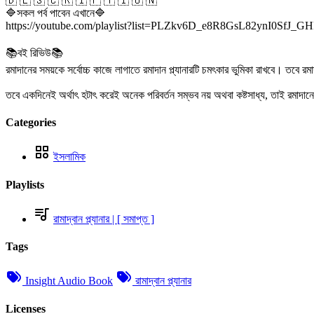
🇩 🇪 🇸 🇨 🇷 🇮 🇵 🇹 🇮 🇴 🇳
🔷সকল পর্ব পাবেন এখানে🔷
https://youtube.com/playlist?list=PLZkv6D_e8R8GsL82ynI0SfJ_GH
📚বই রিভিউ📚
রমাদানের সময়কে সর্বোচ্চ কাজে লাগাতে রমাদান প্ল্যানারটি চমৎকার ভুমিকা রাখবে। তবে
তবে একদিনেই অর্থাৎ হটাৎ করেই অনেক পরিবর্তন সম্ভব নয় অথবা কষ্টসাধ্য, তাই রমাদানে
Categories
ইসলামিক
Playlists
রামাদ্বান প্ল্যানার | [ সমাপ্ত ]
Tags
Insight Audio Book
রামাদ্বান প্ল্যানার
Licenses