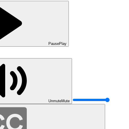
Pause
Play
Unmute
Mute