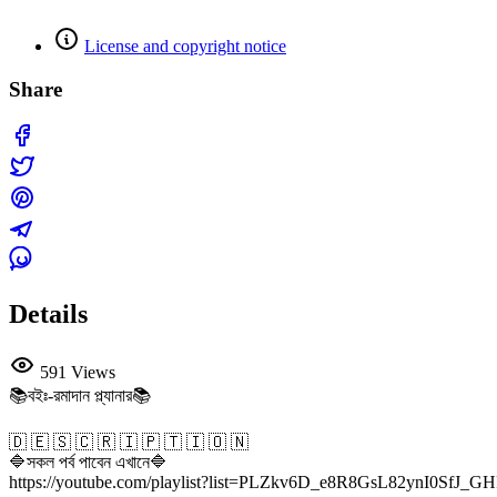
License and copyright notice
Share
Details
591 Views
📚বইঃ-রমাদান প্ল্যানার📚
🇩 🇪 🇸 🇨 🇷 🇮 🇵 🇹 🇮 🇴 🇳
🔷সকল পর্ব পাবেন এখানে🔷
https://youtube.com/playlist?list=PLZkv6D_e8R8GsL82ynI0SfJ_GH