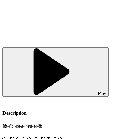
Play
Description
📚বইঃ-রমাদান প্ল্যানার📚