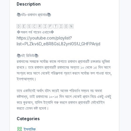
Description
i
r
n
f
📚বইঃ-রমাদান প্ল্যানার📚
g
u
s
l
🇩 🇪 🇸 🇨 🇷 🇮 🇵 🇹 🇮 🇴 🇳
l
🔷সকল পর্ব পাবেন এখানে🔷
https://youtube.com/playlist?
s
list=PLZkv6D_e8R8GsL82ynI0SfJ_GHFPArijd
c
r
📚বই রিভিউ📚
e
রমাদানের সময়কে সর্বোচ্চ কাজে লাগাতে রমাদান প্ল্যানারটি চমৎকার ভুমিকা
e
রাখবে। তবে রমাদান প্ল্যানারটি রমাদানের অন্তত ১০ থেকে ১৫ দিন আগে
n
সংগ্রহ করে আগে থেকেই পরিকল্পনা গ্রহণ করলে সর্বোচ্চ ফল পাওয়া যাবে,
ইনশাআল্লাহ।
তবে একদিনেই অর্থাৎ হটাৎ করেই অনেক পরিবর্তন সম্ভব নয় অথবা
কষ্টসাধ্য, তাই রমাদানের ১০-১৫ দিন আগে থেকেই প্ল্যান নিয়ে একটু একটু
করে কুরআন, হাদিস ইত্যাদি শুরু করলে রমাদান প্ল্যানারটি মেইনটেইন
করতে তেমন কষ্ট হবেনা।
Categories
ইসলামিক