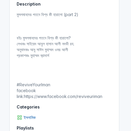
Description
i
r
n
f
মুসলমানদের পতনে বিশ্ব কী হারালো (part 2)
g
u
s
l
l
বইঃ মুসলমানদের পতনে বিশ্ব কী হারালো?
s
লেখকঃ সাইয়েদ আবুল হাসান আলী নদভী রহ.
c
অনুবাদকঃ আবু সাঈদ মুহাম্মদ ওমর আলী
r
প্রকাশকঃ মুহাম্মদ ব্রাদার্স
e
e
n
#ReviveYourIman
facebook
link:https://www.facebook.com/reviveuriman
Categories
ইসলামিক
Playlists