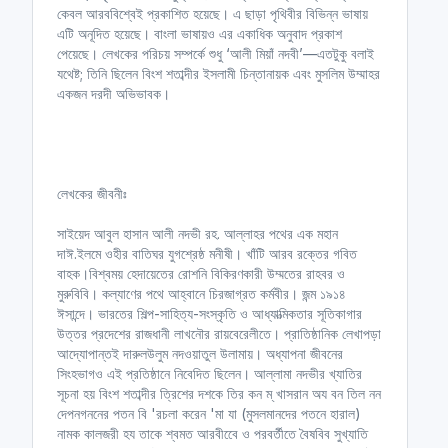
কেবল আরববিশ্বেই প্রকাশিত হয়েছে। এ ছাড়া পৃথিবীর বিভিন্ন ভাষায়
এটি অনূদিত হয়েছে। বাংলা ভাষায়ও এর একাধিক অনুবাদ প্রকাশ
পেয়েছে। লেখকের পরিচয় সম্পর্কে শুধু ‘আলী মিয়াঁ নদবী’—এতটুকু বলাই
যথেষ্ট; তিনি ছিলেন বিংশ শতাব্দীর ইসলামী চিন্তানায়ক এবং মুসলিম উম্মাহর
একজন দরদী অভিভাবক।
লেখকের জীবনীঃ
সাইয়েদ আবুল হাসান আলী নদভী রহ. আল্লাহর পথের এক মহান
দাঈ.ইলমে ওহীর বাতিঘর যুগশ্রেষ্ঠ মনীষী। খাঁটি আরব রক্তের গবিত
বাহক।বিশ্বময় হেদায়েতের রোশনি বিকিরণকারী উম্মতের রাহবর ও
মুরুবিবি। কল্যাণের পথে আহ্বানে চিরজাগ্রত কর্মবীর। জন্ম ১৯১৪
ঈসান্দে। ভারতের শিল্প-সাহিত্য-সংস্কৃতি ও আধ্যাত্মিকতার সূতিকাগার
উত্তর প্রদেশের রাজধানী লাখনৌর রায়বেরেলীতে। প্রাতিষ্ঠানিক লেখাপড়া
আদ্যোপান্তই দারুলউলুম নদওয়াতুল উলামায়। অধ্যাপনা জীবনের
সিংহভাগও এই প্রতিষ্ঠানে নিবেদিত ছিলেন। আল্লামা নদভীর খ্যাতির
সূচনা হয় বিংশ শতাব্দীর ত্রিশের দশকে তির কন ম্ খাসরান অয বন তিল নন
দেপনগননের পতন বি 'রচলা করেন 'মা যা (মুসলমানদের পতনে হারাল)
নামক কালজরী হয তাকে শ্বমত আরবীবেে ও পরবর্তীতে বৈষবিব সুখ্যাতি