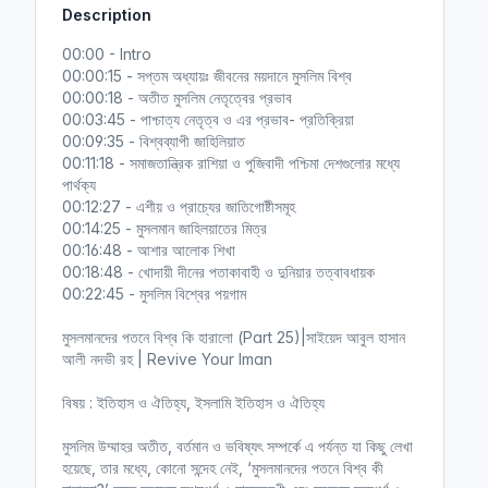
Description
i
r
n
f
00:00 - Intro
g
u
00:00:15 - সপ্তম অধ্যায়ঃ জীবনের ময়দানে মুসলিম বিশ্ব
s
l
00:00:18 - অতীত মুসলিম নেতৃত্বের প্রভাব
l
00:03:45 - পাশ্চাত্য নেতৃত্ব ও এর প্রভাব- প্রতিক্রিয়া
00:09:35 - বিশ্বব্যাপী জাহিলিয়াত
s
00:11:18 - সমাজতান্ত্রিক রাশিয়া ও পুজিবাদী পশ্চিমা দেশগুলোর মধ্যে
c
পার্থক্য
r
00:12:27 - এশীয় ও প্রাচ্যের জাতিগোষ্টীসমূহ
e
00:14:25 - মুসলমান জাহিলয়াতের মিত্র
e
00:16:48 - আশার আলোক শিখা
n
00:18:48 - খোদায়ী দীনের পতাকাবাহী ও দুনিয়ার তত্বাবধায়ক
00:22:45 - মুসলিম বিশ্বের পয়গাম
মুসলমানদের পতনে বিশ্ব কি হারালো (Part 25)|সাইয়েদ আবুল হাসান
আলী নদভী রহ | Revive Your Iman
বিষয় : ইতিহাস ও ঐতিহ্য, ইসলামি ইতিহাস ও ঐতিহ্য
মুসলিম উম্মাহর অতীত, বর্তমান ও ভবিষ্যৎ সম্পর্কে এ পর্যন্ত যা কিছু লেখা
হয়েছে, তার মধ্যে, কোনো সন্দেহ নেই, ‘মুসলমানদের পতনে বিশ্ব কী