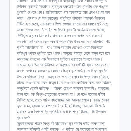
হারালো?’ হচ্ছে সবচেয়ে তথ্যপূর্ণ ও বাস্তবমুখী এবং সবচেয়ে দরদপূর্ণ ও
উদ্দীপনা সৃষ্টিকারী কিতাব। গ্রন্থের শুরুতেই পাঠক পৃথিবীর এক পঙ্কিল
মুখচ্ছবি দেখতে পায়। জাহিলায়াতের গাঢ় অন্ধকারে তার চোখ ঝাপসা হয়ে
আসে। কোথাও সে স্বর্ণরৌপ্যের গাঁথুনিতে শাসকের প্রমোদ-নিকেতন
নির্মিত হতে দেখে, সোনারুপার পিপা-পেপায়ালাগুলো তার সামনে মূর্ত ওঠে;
আবার কোথা হতে নিষ্পেষিত শাসিতের বুকফাটা আর্তনাত ভেসে আসে,
নিপীড়িত মানুষের নিদারুণ হাহাকার তার হৃদয়কে এপার-ওপার করে।
অতঃপর সেই আঁধার ভেদ করে ইসলাম-রবির উদয় হয়, যার আলোতে গোটা
পৃথিবী আলোকিত হয়। তাওহিদের আহ্বান হেরাগুহা থেকে হিমালয়ের
পর্বতশৃঙ্গ পর্যন্ত ধ্বনিত হতে থাকে। মানুষের দাসত্ব ছেড়ে মানুষ দলে দলে
আল্লাহর দাসত্বে এবং ইসলামের সুশীতল ছায়াতলে আসতে থাকে।
পাঠকের হৃদয় উৎসাহ-উদ্দীপনা ও অনুপ্রেরণার সঞ্জীবনী সুধায় ভরে ওঠে।
এরপর লেখকের কলমে বড় বেদনাময় চিত্র ফুঠে ওঠে। সে চিত্র মুসলিম
উম্মাহর দুর্দিনের চিত্র, নেতৃত্ব থেকে তাদের দূরে নিক্ষিপ্ত হওয়ার চিত্র,
তাদের অধঃপতনের করুণ চিত্র। যে অধঃপতন একদিকে ছিল যেমন আত্মিক,
অন্যদিকে তেমনি বাহ্যিক। পাঠকের চোখের সামনেই ইসলামী খেলাফতের
পতন ঘটে এবং বিশ্ব-নেতৃত্বের হাতবদল হয়। যে মঞ্চে সত্যের মহিমা
কীর্তিত হতো, তাতে পাঠক বস্তুবাদের জয়-জয়কার শোনে। এরপর লেখক
তুলে ধরেন, মুসলমানদের পতনে বিশ্ব কী হারিয়েছে, মানবতার কী ক্ষতি
হয়েছে? এবং বিশ্বশান্তি প্রতিষ্ঠায় তথা বিশ্বের বিনির্মাণে কী উপাদান
প্রয়োজন?
‘মুসলামানদের পতনে বিশ্ব কী হারালো?’ মূল আরবি বইটি আরববিশ্বে
আলোড়ন সৃষ্টিকারী একটি পুস্তক। এ পর্যন্ত এর সত্তরোর্ধ্ব সংস্করণ