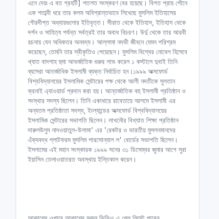
এনে দেয়৷ এ বত গ্রহটি] শতশত সংস্করণ বের হয়েছে। বিগত প্রায় পৌনে
এক শতাব্দী ধরে তার কলম অবিশ্রান্তভাবে লিখেছে মুসলিম ইতিহাসের
গৌরদীপ্ত অধ্যায়গুলোর ইতিবৃত্ত। সীরাত থেকে ইতিহাস, ইতিহাস থেকে
দর্শন ও সাহিত্য পর্যন্ত সর্বত্রই তার অবাধ বিচরণ। উর্দু থেকে তার আরবী
রচনায় যেন অধিকতর অনবদ্য। আল্লামা নদভী জীবনে যেমন পরিশ্রম
করেছেন, তেমনি তার স্বীকৃতিও পেয়েছেন। মুসলিম বিশ্বের নোবেল হিসেবে
খ্যাত বাদশাহ হুমা আভর্জাতিক গুরুর লাভ করেল ১ কস্টালে দুবাই তিনি
ব্যসেরা আতর্জাধিক ইসলামী ব্যক্ত নির্বাচিত হন।১৯৯৯ অক্সফোর্ড
বিশ্ববিদ্যালয়ের ইসলামিক সেন্টারের পক্ষ থেকে আলী নদতীকে সুলতান
ক্রনাই এ্যাওয়ার্ড প্রদান করা হয়। আন্তর্জাতিক বহু ইসলামী প্রতিষ্ঠান ও
সংস্থার সদস্য ছিলেন। তিনি একাধারে রাবেতায়ে আলমে ইসলামী এর
অন্যতম প্রতিষ্ঠাতা সদস্য, ইংল্যান্ডের অক্সফোর্ড বিশ্ববিদ্যালয়ের
ইসলামিক সেন্টারের সভাপতি ছিলেন। লাখনৌর বিখ্যাত শিক্ষা প্রতিষ্ঠান
দারুলউলুম নাদওয়াতুল-উলামা' এর 'রেকটর ও ভারতীয় মুসলনমানদের
এঁক্যবদ্ধ প্লাটফরম মুসলিম পারসোন্যাল ল' বোর্ডের সভাপতি ছিলেন।
ইসলামের এই মহান সংস্কারক ১৯৯৯ সনের ৩১ ডিসেম্বর জুমার আগে সুরা
ইয়াসিন তেলাওয়াতরত অবস্থায় ইন্তিকাল করেন।
আকাশের ওপারে আকাশের সকল ভিডিও এ প্লে লিস্টে পাবেন