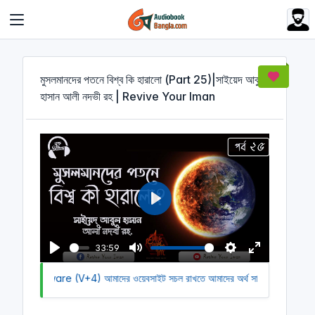
Cookies management panel
মুসলমানদের পতনে বিশ্ব কি হারালো (Part 25)|সাইয়েদ আবুল
হাসান আলী নদভী রহ | Revive Your Iman
P
l
a
33:59
y
P
M
S
E
oid Software (V+4)
l
আমাদের ওয়েবসাইট সচল রাখতে আমাদের অর্থ সাহায্য করুন। আ
u
e
n
a
t
t
t
y
e
t
e