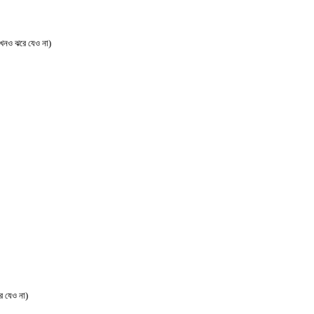
খনও ঝরে যেও না)
 যেও না)