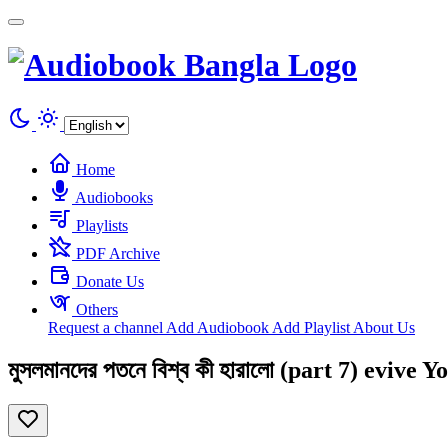
Cookies management panel
Home
Audiobooks
Playlists
PDF Archive
Donate Us
Others
Request a channel
Add Audiobook
Add Playlist
About Us
মুসলমানদের পতনে বিশ্ব কী হারালো (part 7) evive 