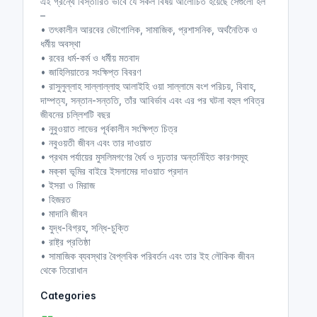
এই গ্রন্থে বিস্তারিত ভাবে যে সকল বিষয় আলোচিত হয়েছে সেগুলো হল
–
• তৎকালীন আরবের ভৌগোলিক, সামাজিক, প্রশাসনিক, অর্থনৈতিক ও
ধর্মীয় অবস্থা
• রবের ধর্ম-কর্ম ও ধর্মীয় মতবাদ
• জাহিলিয়াতের সংক্ষিপ্ত বিবরণ
• রাসুলুল্লাহ সাল্লাল্লাহু আলাইহি ওয়া সাল্লামে বংশ পরিচয়, বিবাহ,
দাম্পত্য, সন্তান-সন্ততি, তাঁর আবির্ভাব এবং এর পর ঘটনা বহুল পবিত্র
জীবনের চল্লিশটি বছর
• নুবুওয়াত লাভের পূর্বকালীন সংক্ষিপ্ত চিত্র
• নবুওয়তী জীবন এবং তার দাওয়াত
• প্রথম পর্যায়ের মুসলিমগণের ধৈর্য ও দৃঢ়তার অন্তর্নিহিত কারণসমূহ
• মক্কা ভূমির বাইরে ইসলামের দাওয়াত প্রদান
• ইসরা ও মিরাজ
• হিজরত
• মাদানি জীবন
• যুদ্ধ-বিগ্রহ, সন্ধি-চুক্তি
• রাষ্ট্র প্রতিষ্ঠা
• সামাজিক ব্যবস্থার বৈপ্লবিক পরিবর্তন এবং তার ইহ লৌকিক জীবন
থেকে তিরোধান
Categories