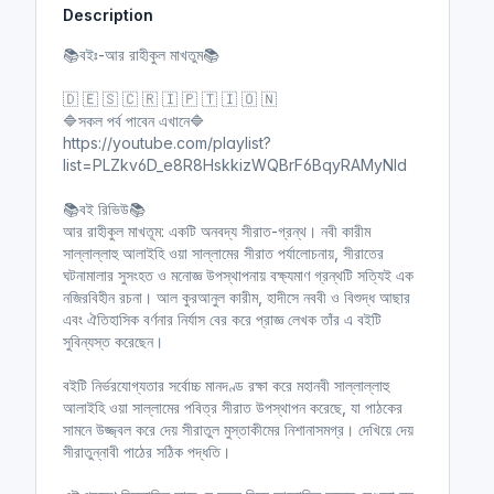
Description
i
r
n
f
📚বইঃ-আর রাহীকুল মাখতুম📚
g
u
s
l
🇩 🇪 🇸 🇨 🇷 🇮 🇵 🇹 🇮 🇴 🇳
l
🔷সকল পর্ব পাবেন এখানে🔷
https://youtube.com/playlist?
s
list=PLZkv6D_e8R8HskkizWQBrF6BqyRAMyNld
c
r
📚বই রিভিউ📚
e
আর রাহীকুল মাখতূম: একটি অনবদ্য সীরাত-গ্রন্থ। নবী কারীম
e
সাল্লাল্লাহু আলাইহি ওয়া সাল্লামের সীরাত পর্যালোচনায়, সীরাতের
n
ঘটনামালার সুসংহত ও মনোজ্ঞ উপস্থাপনায় বক্ষ্যমাণ গ্রন্থটি সত্যিই এক
নজিরবিহীন রচনা। আল কুরআনুল কারীম, হাদীসে নববী ও বিশুদ্ধ আছার
এবং ঐতিহাসিক বর্ণনার নির্যাস বের করে প্রাজ্ঞ লেখক তাঁর এ বইটি
সুবিন্যস্ত করেছেন।
বইটি নির্ভরযোগ্যতার সর্বোচ্চ মানদণ্ড রক্ষা করে মহানবী সাল্লাল্লাহু
আলাইহি ওয়া সাল্লামের পবিত্র সীরাত উপস্থাপন করেছে, যা পাঠকের
সামনে উজ্জ্বল করে দেয় সীরাতুল মুস্তাকীমের নিশানাসমগ্র। দেখিয়ে দেয়
সীরাতুন্নাবী পাঠের সঠিক পদ্ধতি।