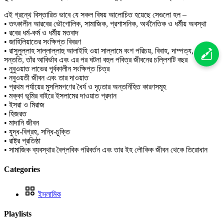
এই গ্রন্থে বিস্তারিত ভাবে যে সকল বিষয় আলোচিত হয়েছে সেগুলো হল –
• তৎকালীন আরবের ভৌগোলিক, সামাজিক, প্রশাসনিক, অর্থনৈতিক ও ধর্মীয় অবস্থা
• রবের ধর্ম-কর্ম ও ধর্মীয় মতবাদ
• জাহিলিয়াতের সংক্ষিপ্ত বিবরণ
• রাসুলুল্লাহ সাল্লাল্লাহু আলাইহি ওয়া সাল্লামে বংশ পরিচয়, বিবাহ, দাম্পত্য, সন্তান-
সন্ততি, তাঁর আবির্ভাব এবং এর পর ঘটনা বহুল পবিত্র জীবনের চল্লিশটি বছর
• নুবুওয়াত লাভের পূর্বকালীন সংক্ষিপ্ত চিত্র
• নবুওয়তী জীবন এবং তার দাওয়াত
• প্রথম পর্যায়ের মুসলিমগণের ধৈর্য ও দৃঢ়তার অন্তর্নিহিত কারণসমূহ
• মক্কা ভূমির বাইরে ইসলামের দাওয়াত প্রদান
• ইসরা ও মিরাজ
• হিজরত
• মাদানি জীবন
• যুদ্ধ-বিগ্রহ, সন্ধি-চুক্তি
• রাষ্ট্র প্রতিষ্ঠা
• সামাজিক ব্যবস্থার বৈপ্লবিক পরিবর্তন এবং তার ইহ লৌকিক জীবন থেকে তিরোধান
Categories
ইসলামিক
Playlists