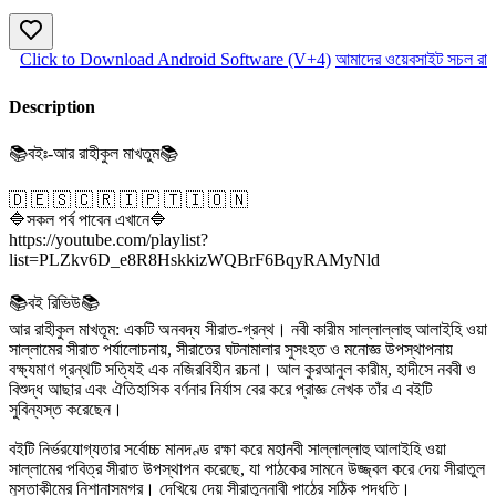
Click to Download Android Software (V+4)
আমাদের ওয়েবসাইট সচল রাখত
Description
📚বইঃ-আর রাহীকুল মাখতুম📚
🇩 🇪 🇸 🇨 🇷 🇮 🇵 🇹 🇮 🇴 🇳
🔷সকল পর্ব পাবেন এখানে🔷
https://youtube.com/playlist?
list=PLZkv6D_e8R8HskkizWQBrF6BqyRAMyNld
📚বই রিভিউ📚
আর রাহীকুল মাখতূম: একটি অনবদ্য সীরাত-গ্রন্থ। নবী কারীম সাল্লাল্লাহু আলাইহি ওয়া
সাল্লামের সীরাত পর্যালোচনায়, সীরাতের ঘটনামালার সুসংহত ও মনোজ্ঞ উপস্থাপনায়
বক্ষ্যমাণ গ্রন্থটি সত্যিই এক নজিরবিহীন রচনা। আল কুরআনুল কারীম, হাদীসে নববী ও
বিশুদ্ধ আছার এবং ঐতিহাসিক বর্ণনার নির্যাস বের করে প্রাজ্ঞ লেখক তাঁর এ বইটি
সুবিন্যস্ত করেছেন।
বইটি নির্ভরযোগ্যতার সর্বোচ্চ মানদণ্ড রক্ষা করে মহানবী সাল্লাল্লাহু আলাইহি ওয়া
সাল্লামের পবিত্র সীরাত উপস্থাপন করেছে, যা পাঠকের সামনে উজ্জ্বল করে দেয় সীরাতুল
মুস্তাকীমের নিশানাসমগ্র। দেখিয়ে দেয় সীরাতুন্নাবী পাঠের সঠিক পদ্ধতি।