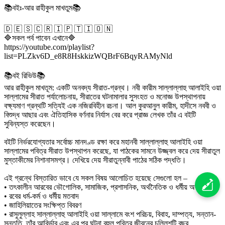
📚বইঃ-আর রাহীকুল মাখতুম📚
🇩 🇪 🇸 🇨 🇷 🇮 🇵 🇹 🇮 🇴 🇳
🔷সকল পর্ব পাবেন এখানে🔷
https://youtube.com/playlist?
list=PLZkv6D_e8R8HskkizWQBrF6BqyRAMyNld
📚বই রিভিউ📚
আর রাহীকুল মাখতূম: একটি অনবদ্য সীরাত-গ্রন্থ। নবী কারীম সাল্লাল্লাহু আলাইহি ওয়া
সাল্লামের সীরাত পর্যালোচনায়, সীরাতের ঘটনামালার সুসংহত ও মনোজ্ঞ উপস্থাপনায়
বক্ষ্যমাণ গ্রন্থটি সত্যিই এক নজিরবিহীন রচনা। আল কুরআনুল কারীম, হাদীসে নববী ও
বিশুদ্ধ আছার এবং ঐতিহাসিক বর্ণনার নির্যাস বের করে প্রাজ্ঞ লেখক তাঁর এ বইটি
সুবিন্যস্ত করেছেন।
বইটি নির্ভরযোগ্যতার সর্বোচ্চ মানদণ্ড রক্ষা করে মহানবী সাল্লাল্লাহু আলাইহি ওয়া
সাল্লামের পবিত্র সীরাত উপস্থাপন করেছে, যা পাঠকের সামনে উজ্জ্বল করে দেয় সীরাতুল
মুস্তাকীমের নিশানাসমগ্র। দেখিয়ে দেয় সীরাতুন্নাবী পাঠের সঠিক পদ্ধতি।
এই গ্রন্থে বিস্তারিত ভাবে যে সকল বিষয় আলোচিত হয়েছে সেগুলো হল –
• তৎকালীন আরবের ভৌগোলিক, সামাজিক, প্রশাসনিক, অর্থনৈতিক ও ধর্মীয় অবস্থা
• রবের ধর্ম-কর্ম ও ধর্মীয় মতবাদ
• জাহিলিয়াতের সংক্ষিপ্ত বিবরণ
• রাসুলুল্লাহ সাল্লাল্লাহু আলাইহি ওয়া সাল্লামে বংশ পরিচয়, বিবাহ, দাম্পত্য, সন্তান-
সন্ততি, তাঁর আবির্ভাব এবং এর পর ঘটনা বহুল পবিত্র জীবনের চল্লিশটি বছর