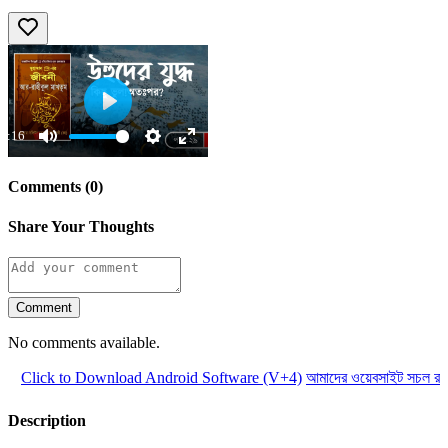
Play
6:16
Mute
Settings
Enter
fullscreen
Comments (0)
Share Your Thoughts
Comment
No comments available.
Click to Download Android Software (V+4)
আমাদের ওয়েবসাইট সচল রাখত
Description