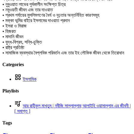
• নুবুওয়াত লাভের পূর্বকালীন সংক্ষিপ্ত চিত্র
• নবুওয়তী জীবন এবং তার দাওয়াত
• প্রথম পর্যায়ের মুসলিমগণের ধৈর্য ও দৃঢ়তার অন্তর্নিহিত কারণসমূহ
• মক্কা ভূমির বাইরে ইসলামের দাওয়াত প্রদান
• ইসরা ও মিরাজ
• হিজরত
• মাদানি জীবন
• যুদ্ধ-বিগ্রহ, সন্ধি-চুক্তি
• রাষ্ট্র প্রতিষ্ঠা
• সামাজিক ব্যবস্থার বৈপ্লবিক পরিবর্তন এবং তার ইহ লৌকিক জীবন থেকে তিরোধান
Categories
ইসলামিক
Playlists
আর রাহীকুল মাখতুৃম | নবীজি সাল্লাল্লাহু আলাইহি ওয়াসাল্লাম এর জীবনী |
[ সমাপ্ত ]
Tags