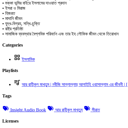
• মক্কা ভূমির বাইরে ইসলামের দাওয়াত প্রদান
• ইসরা ও মিরাজ
• হিজরত
• মাদানি জীবন
• যুদ্ধ-বিগ্রহ, সন্ধি-চুক্তি
• রাষ্ট্র প্রতিষ্ঠা
• সামাজিক ব্যবস্থার বৈপ্লবিক পরিবর্তন এবং তার ইহ লৌকিক জীবন থেকে তিরোধান
Categories
ইসলামিক
Playlists
আর রাহীকুল মাখতুৃম | নবীজি সাল্লাল্লাহু আলাইহি ওয়াসাল্লাম এর জীবনী | [
Tags
Insight Audio Book
আর রাহীকুল মাখতুৃম
সীরাত
Licenses