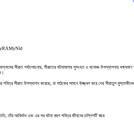
BqyRAMyNld
াল্লামের সীরাত পর্যালোচনায়, সীরাতের ঘটনামালার সুসংহত ও মনোজ্ঞ উপস্থাপনায় বক্ষ্যমা
েন।
লামের পবিত্র সীরাত উপস্থাপন করেছে, যা পাঠকের সামনে উজ্জ্বল করে দেয় সীরাতুল মুস্তাকীমে
সন্ততি, তাঁর আবির্ভাব এবং এর পর ঘটনা বহুল পবিত্র জীবনের চল্লিশটি বছর