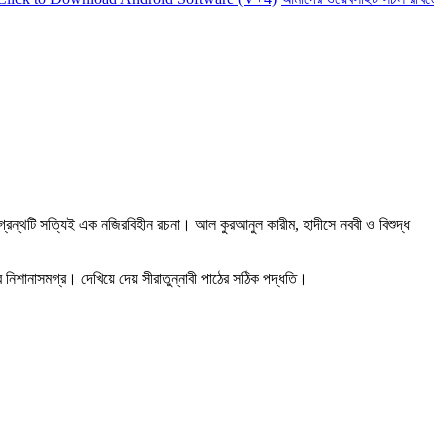
ণ গ্রন্থটি সত্যিই এক নজিরবিহীন রচনা। আল কুরআনুল কারীম, হাদীসে নববী ও বিশুদ্ধ
র নিশানাসমগ্র। দেখিয়ে দেয় সীরাতুন্নাবী পাঠের সঠিক পদ্ধতি।