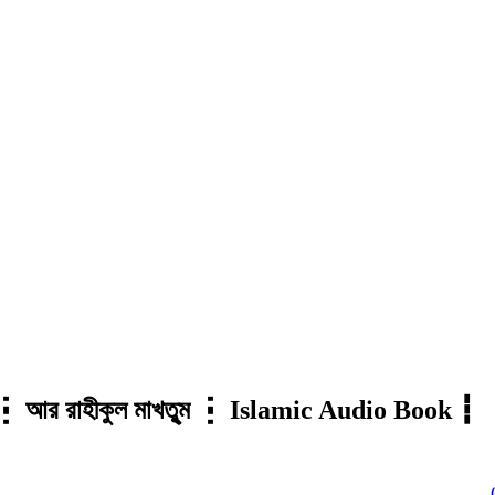
রাহ ┇ আর রাহীকুল মাখতুৃম ┇ Islamic Audio Book ┇
Click to