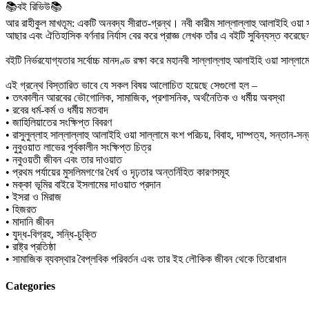
📚বই রিভিউ📚
আর রাহীকুল মাখতূম: একটি অনবদ্য সীরাত-গ্রন্থ। নবী কারীম সাল্লাল্লাহু আলাইহি ওয়া স
আছার এবং ঐতিহাসিক বর্ণনার নির্যাস বের করে প্রাজ্ঞ লেখক তাঁর এ বইটি সুবিন্যস্ত করেছ
বইটি নির্ভরযোগ্যতার সর্বোচ্চ মানদণ্ড রক্ষা করে মহানবী সাল্লাল্লাহু আলাইহি ওয়া সাল্
এই গ্রন্থে বিস্তারিত ভাবে যে সকল বিষয় আলোচিত হয়েছে সেগুলো হল –
• তৎকালীন আরবের ভৌগোলিক, সামাজিক, প্রশাসনিক, অর্থনৈতিক ও ধর্মীয় অবস্থা
• রবের ধর্ম-কর্ম ও ধর্মীয় মতবাদ
• জাহিলিয়াতের সংক্ষিপ্ত বিবরণ
• রাসুলুল্লাহ সাল্লাল্লাহু আলাইহি ওয়া সাল্লামে বংশ পরিচয়, বিবাহ, দাম্পত্য, সন্তান-
• নুবুওয়াত লাভের পূর্বকালীন সংক্ষিপ্ত চিত্র
• নবুওয়তী জীবন এবং তার দাওয়াত
• প্রথম পর্যায়ের মুসলিমগণের ধৈর্য ও দৃঢ়তার অন্তর্নিহিত কারণসমূহ
• মক্কা ভূমির বাইরে ইসলামের দাওয়াত প্রদান
• ইসরা ও মিরাজ
• হিজরত
• মাদানি জীবন
• যুদ্ধ-বিগ্রহ, সন্ধি-চুক্তি
• রাষ্ট্র প্রতিষ্ঠা
• সামাজিক ব্যবস্থার বৈপ্লবিক পরিবর্তন এবং তার ইহ লৌকিক জীবন থেকে তিরোধান
Categories