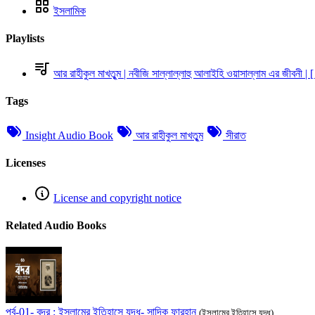
ইসলামিক
Playlists
আর রাহীকুল মাখতুৃম | নবীজি সাল্লাল্লাহু আলাইহি ওয়াসাল্লাম এর জীবনী | [
Tags
Insight Audio Book
আর রাহীকুল মাখতুৃম
সীরাত
Licenses
License and copyright notice
Related Audio Books
পর্ব-01- বদর : ইসলামের ইতিহাসে যুদ্ধ- সাদিক ফারহান
(ইসলামের ইতিহাসে যুদ্ধ)