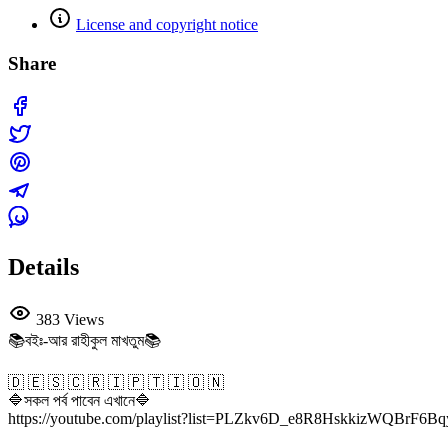
License and copyright notice
Share
Details
383 Views
📚বইঃ-আর রাহীকুল মাখতুম📚
🇩 🇪 🇸 🇨 🇷 🇮 🇵 🇹 🇮 🇴 🇳
🔷সকল পর্ব পাবেন এখানে🔷
https://youtube.com/playlist?list=PLZkv6D_e8R8HskkizWQBrF6