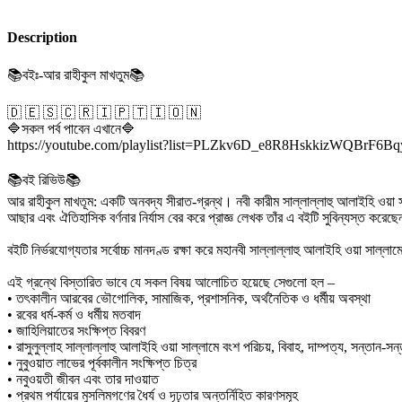
Description
📚বইঃ-আর রাহীকুল মাখতুম📚
🇩 🇪 🇸 🇨 🇷 🇮 🇵 🇹 🇮 🇴 🇳
🔷সকল পর্ব পাবেন এখানে🔷
https://youtube.com/playlist?list=PLZkv6D_e8R8HskkizWQBrF6
📚বই রিভিউ📚
আর রাহীকুল মাখতূম: একটি অনবদ্য সীরাত-গ্রন্থ। নবী কারীম সাল্লাল্লাহু আলাইহি ওয়া স
আছার এবং ঐতিহাসিক বর্ণনার নির্যাস বের করে প্রাজ্ঞ লেখক তাঁর এ বইটি সুবিন্যস্ত করেছ
বইটি নির্ভরযোগ্যতার সর্বোচ্চ মানদণ্ড রক্ষা করে মহানবী সাল্লাল্লাহু আলাইহি ওয়া সাল্
এই গ্রন্থে বিস্তারিত ভাবে যে সকল বিষয় আলোচিত হয়েছে সেগুলো হল –
• তৎকালীন আরবের ভৌগোলিক, সামাজিক, প্রশাসনিক, অর্থনৈতিক ও ধর্মীয় অবস্থা
• রবের ধর্ম-কর্ম ও ধর্মীয় মতবাদ
• জাহিলিয়াতের সংক্ষিপ্ত বিবরণ
• রাসুলুল্লাহ সাল্লাল্লাহু আলাইহি ওয়া সাল্লামে বংশ পরিচয়, বিবাহ, দাম্পত্য, সন্তান-
• নুবুওয়াত লাভের পূর্বকালীন সংক্ষিপ্ত চিত্র
• নবুওয়তী জীবন এবং তার দাওয়াত
• প্রথম পর্যায়ের মুসলিমগণের ধৈর্য ও দৃঢ়তার অন্তর্নিহিত কারণসমূহ