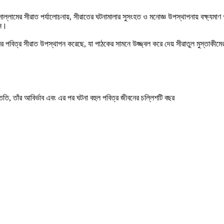
াল্লামের সীরাত পর্যালোচনায়, সীরাতের ঘটনামালার সুসংহত ও মনোজ্ঞ উপস্থাপনায় বক্ষ্যমা
েন।
লামের পবিত্র সীরাত উপস্থাপন করেছে, যা পাঠকের সামনে উজ্জ্বল করে দেয় সীরাতুল মুস্তাকীমে
সন্ততি, তাঁর আবির্ভাব এবং এর পর ঘটনা বহুল পবিত্র জীবনের চল্লিশটি বছর