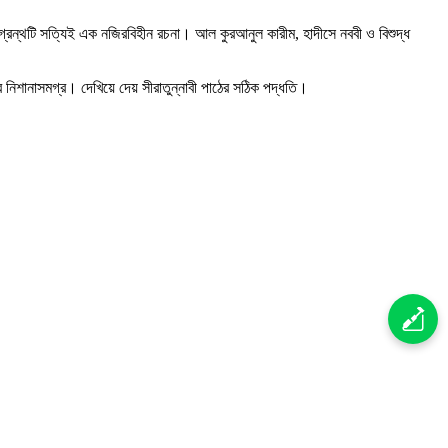
ণ গ্রন্থটি সত্যিই এক নজিরবিহীন রচনা। আল কুরআনুল কারীম, হাদীসে নববী ও বিশুদ্ধ
র নিশানাসমগ্র। দেখিয়ে দেয় সীরাতুন্নাবী পাঠের সঠিক পদ্ধতি।