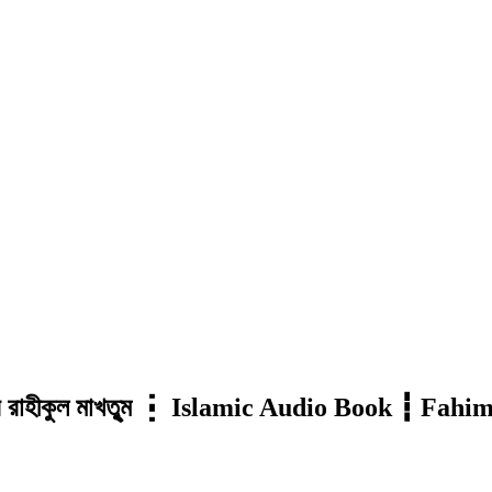
┇ আর রাহীকুল মাখতুৃম ┇ Islamic Audio Book ┇ Fah