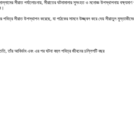
াল্লামের সীরাত পর্যালোচনায়, সীরাতের ঘটনামালার সুসংহত ও মনোজ্ঞ উপস্থাপনায় বক্ষ্যমা
েন।
লামের পবিত্র সীরাত উপস্থাপন করেছে, যা পাঠকের সামনে উজ্জ্বল করে দেয় সীরাতুল মুস্তাকীমে
সন্ততি, তাঁর আবির্ভাব এবং এর পর ঘটনা বহুল পবিত্র জীবনের চল্লিশটি বছর