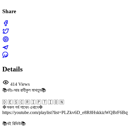
Share
Details
414 Views
📚বইঃ-আর রাহীকুল মাখতুম📚
🇩 🇪 🇸 🇨 🇷 🇮 🇵 🇹 🇮 🇴 🇳
🔷সকল পর্ব পাবেন এখানে🔷
https://youtube.com/playlist?list=PLZkv6D_e8R8HskkizWQBrF6
📚বই রিভিউ📚