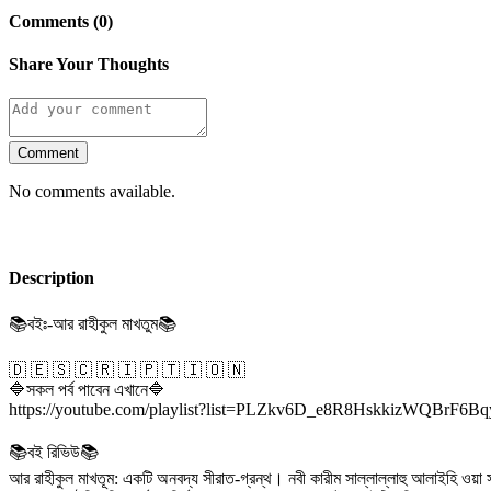
Comments (0)
Share Your Thoughts
Comment
No comments available.
Description
📚বইঃ-আর রাহীকুল মাখতুম📚
🇩 🇪 🇸 🇨 🇷 🇮 🇵 🇹 🇮 🇴 🇳
🔷সকল পর্ব পাবেন এখানে🔷
https://youtube.com/playlist?list=PLZkv6D_e8R8HskkizWQBrF6
📚বই রিভিউ📚
আর রাহীকুল মাখতূম: একটি অনবদ্য সীরাত-গ্রন্থ। নবী কারীম সাল্লাল্লাহু আলাইহি ওয়া স