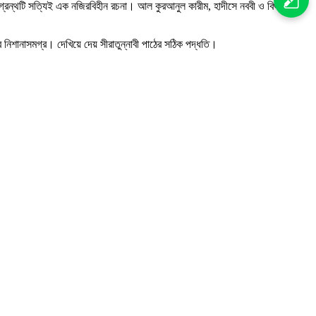
ণ গ্রন্থটি সত্যিই এক নজিরবিহীন রচনা। আল কুরআনুল কারীম, হাদীসে নববী ও বিশুদ্ধ
র নিশানাসমগ্র। দেখিয়ে দেয় সীরাতুন্নাবী পাঠের সঠিক পদ্ধতি।