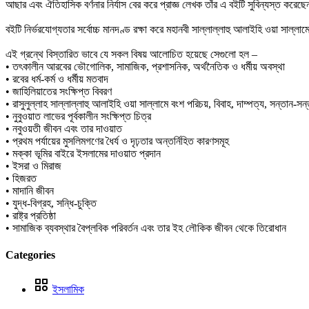
আছার এবং ঐতিহাসিক বর্ণনার নির্যাস বের করে প্রাজ্ঞ লেখক তাঁর এ বইটি সুবিন্যস্ত করেছ
বইটি নির্ভরযোগ্যতার সর্বোচ্চ মানদণ্ড রক্ষা করে মহানবী সাল্লাল্লাহু আলাইহি ওয়া সাল্
এই গ্রন্থে বিস্তারিত ভাবে যে সকল বিষয় আলোচিত হয়েছে সেগুলো হল –
• তৎকালীন আরবের ভৌগোলিক, সামাজিক, প্রশাসনিক, অর্থনৈতিক ও ধর্মীয় অবস্থা
• রবের ধর্ম-কর্ম ও ধর্মীয় মতবাদ
• জাহিলিয়াতের সংক্ষিপ্ত বিবরণ
• রাসুলুল্লাহ সাল্লাল্লাহু আলাইহি ওয়া সাল্লামে বংশ পরিচয়, বিবাহ, দাম্পত্য, সন্তান-
• নুবুওয়াত লাভের পূর্বকালীন সংক্ষিপ্ত চিত্র
• নবুওয়তী জীবন এবং তার দাওয়াত
• প্রথম পর্যায়ের মুসলিমগণের ধৈর্য ও দৃঢ়তার অন্তর্নিহিত কারণসমূহ
• মক্কা ভূমির বাইরে ইসলামের দাওয়াত প্রদান
• ইসরা ও মিরাজ
• হিজরত
• মাদানি জীবন
• যুদ্ধ-বিগ্রহ, সন্ধি-চুক্তি
• রাষ্ট্র প্রতিষ্ঠা
• সামাজিক ব্যবস্থার বৈপ্লবিক পরিবর্তন এবং তার ইহ লৌকিক জীবন থেকে তিরোধান
Categories
ইসলামিক