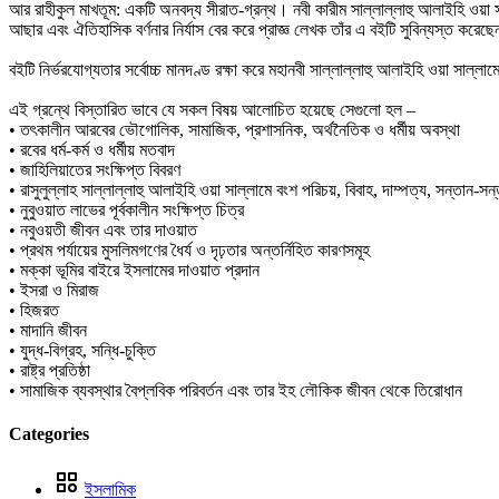
আর রাহীকুল মাখতূম: একটি অনবদ্য সীরাত-গ্রন্থ। নবী কারীম সাল্লাল্লাহু আলাইহি ওয়া স
আছার এবং ঐতিহাসিক বর্ণনার নির্যাস বের করে প্রাজ্ঞ লেখক তাঁর এ বইটি সুবিন্যস্ত করেছ
বইটি নির্ভরযোগ্যতার সর্বোচ্চ মানদণ্ড রক্ষা করে মহানবী সাল্লাল্লাহু আলাইহি ওয়া সাল্
এই গ্রন্থে বিস্তারিত ভাবে যে সকল বিষয় আলোচিত হয়েছে সেগুলো হল –
• তৎকালীন আরবের ভৌগোলিক, সামাজিক, প্রশাসনিক, অর্থনৈতিক ও ধর্মীয় অবস্থা
• রবের ধর্ম-কর্ম ও ধর্মীয় মতবাদ
• জাহিলিয়াতের সংক্ষিপ্ত বিবরণ
• রাসুলুল্লাহ সাল্লাল্লাহু আলাইহি ওয়া সাল্লামে বংশ পরিচয়, বিবাহ, দাম্পত্য, সন্তান-
• নুবুওয়াত লাভের পূর্বকালীন সংক্ষিপ্ত চিত্র
• নবুওয়তী জীবন এবং তার দাওয়াত
• প্রথম পর্যায়ের মুসলিমগণের ধৈর্য ও দৃঢ়তার অন্তর্নিহিত কারণসমূহ
• মক্কা ভূমির বাইরে ইসলামের দাওয়াত প্রদান
• ইসরা ও মিরাজ
• হিজরত
• মাদানি জীবন
• যুদ্ধ-বিগ্রহ, সন্ধি-চুক্তি
• রাষ্ট্র প্রতিষ্ঠা
• সামাজিক ব্যবস্থার বৈপ্লবিক পরিবর্তন এবং তার ইহ লৌকিক জীবন থেকে তিরোধান
Categories
ইসলামিক