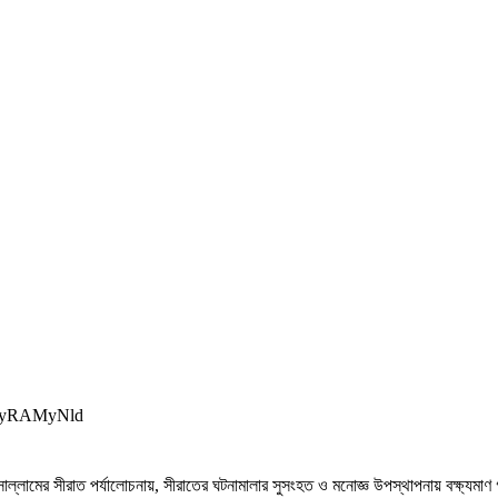
C
BqyRAMyNld
াল্লামের সীরাত পর্যালোচনায়, সীরাতের ঘটনামালার সুসংহত ও মনোজ্ঞ উপস্থাপনায় বক্ষ্যমা