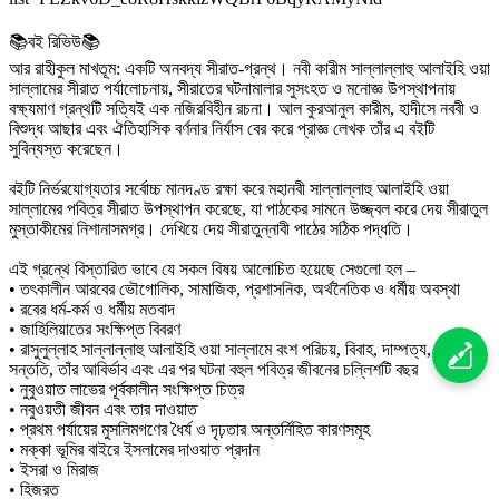
📚বই রিভিউ📚
আর রাহীকুল মাখতূম: একটি অনবদ্য সীরাত-গ্রন্থ। নবী কারীম সাল্লাল্লাহু আলাইহি ওয়া
সাল্লামের সীরাত পর্যালোচনায়, সীরাতের ঘটনামালার সুসংহত ও মনোজ্ঞ উপস্থাপনায়
বক্ষ্যমাণ গ্রন্থটি সত্যিই এক নজিরবিহীন রচনা। আল কুরআনুল কারীম, হাদীসে নববী ও
বিশুদ্ধ আছার এবং ঐতিহাসিক বর্ণনার নির্যাস বের করে প্রাজ্ঞ লেখক তাঁর এ বইটি
সুবিন্যস্ত করেছেন।
বইটি নির্ভরযোগ্যতার সর্বোচ্চ মানদণ্ড রক্ষা করে মহানবী সাল্লাল্লাহু আলাইহি ওয়া
সাল্লামের পবিত্র সীরাত উপস্থাপন করেছে, যা পাঠকের সামনে উজ্জ্বল করে দেয় সীরাতুল
মুস্তাকীমের নিশানাসমগ্র। দেখিয়ে দেয় সীরাতুন্নাবী পাঠের সঠিক পদ্ধতি।
এই গ্রন্থে বিস্তারিত ভাবে যে সকল বিষয় আলোচিত হয়েছে সেগুলো হল –
• তৎকালীন আরবের ভৌগোলিক, সামাজিক, প্রশাসনিক, অর্থনৈতিক ও ধর্মীয় অবস্থা
• রবের ধর্ম-কর্ম ও ধর্মীয় মতবাদ
• জাহিলিয়াতের সংক্ষিপ্ত বিবরণ
• রাসুলুল্লাহ সাল্লাল্লাহু আলাইহি ওয়া সাল্লামে বংশ পরিচয়, বিবাহ, দাম্পত্য, সন্তান-
সন্ততি, তাঁর আবির্ভাব এবং এর পর ঘটনা বহুল পবিত্র জীবনের চল্লিশটি বছর
• নুবুওয়াত লাভের পূর্বকালীন সংক্ষিপ্ত চিত্র
• নবুওয়তী জীবন এবং তার দাওয়াত
• প্রথম পর্যায়ের মুসলিমগণের ধৈর্য ও দৃঢ়তার অন্তর্নিহিত কারণসমূহ
• মক্কা ভূমির বাইরে ইসলামের দাওয়াত প্রদান
• ইসরা ও মিরাজ
• হিজরত