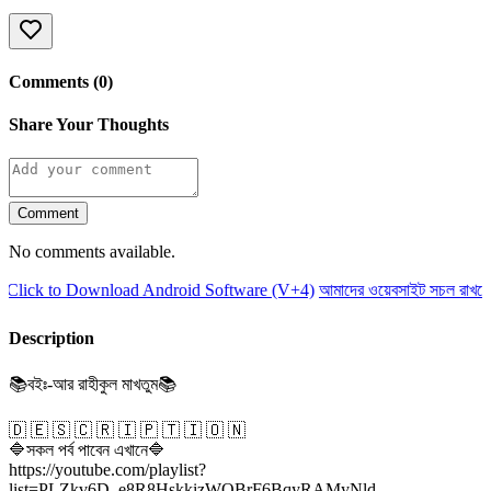
Comments (0)
Share Your Thoughts
Comment
No comments available.
Click to Download Android Software (V+4)
আমাদের ওয়েবসাইট সচল রাখতে 
Description
📚বইঃ-আর রাহীকুল মাখতুম📚
🇩 🇪 🇸 🇨 🇷 🇮 🇵 🇹 🇮 🇴 🇳
🔷সকল পর্ব পাবেন এখানে🔷
https://youtube.com/playlist?
list=PLZkv6D_e8R8HskkizWQBrF6BqyRAMyNld