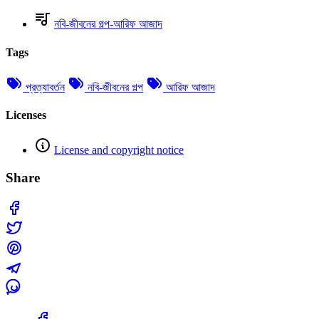
নবি-জীবনের গল্প-আরিফ আজাদ
Tags
প্রত্যাবর্তন
নবি-জীবনের গল্প
আরিফ আজাদ
Licenses
License and copyright notice
Share