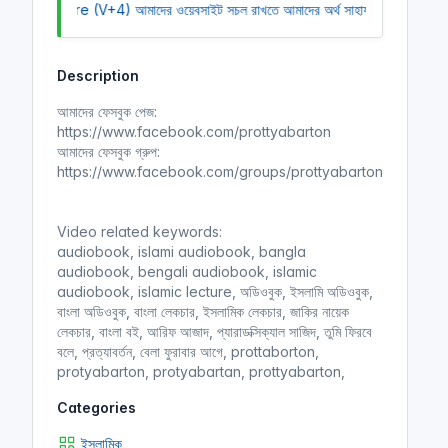
oid Software (V+4)
l
আমাদের ওয়েবসাইট সচল রাখতে আমাদের অর্থ সাহায্য করুন। আম
u
e
n
a
t
t
t
y
e
t
e
Description
i
r
n
f
আমাদের ফেসবুক পেজ:
g
u
https://www.facebook.com/prottyabarton
s
l
আমাদের ফেসবুক গ্রুপ:
l
https://www.facebook.com/groups/prottyabarton
s
c
Video related keywords:
r
audiobook, islami audiobook, bangla
e
audiobook, bengali audiobook, islamic
e
audiobook, islamic lecture, অডিওবুক, ইসলামি অডিওবুক,
n
বাংলা অডিওবুক, বাংলা লেকচার, ইসলামিক লেকচার, জাকির নায়েক
লেকচার, বাংলা বই, আরিফ আজাদ, প্যারাডক্সিক্যাল সাজিদ, তুমি ফিরবে
বলে, প্রত্যাবর্তন, বেলা ফুরাবার আগে, prottaborton,
protyabarton, protyabartan, prottyabarton,
Categories
ইসলামিক