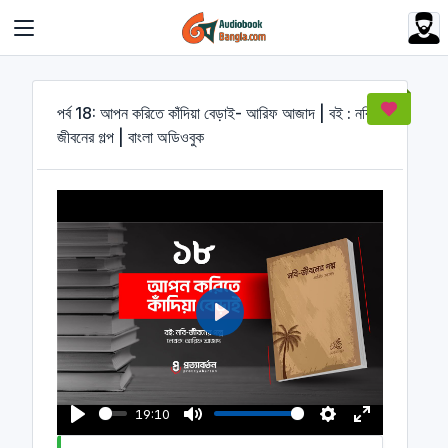
Cookies management panel
পর্ব 18: আপন করিতে কাঁদিয়া বেড়াই- আরিফ আজাদ | বই : নবি-
জীবনের গল্প | বাংলা অডিওবুক
P
l
a
y
19:10
P
M
S
E