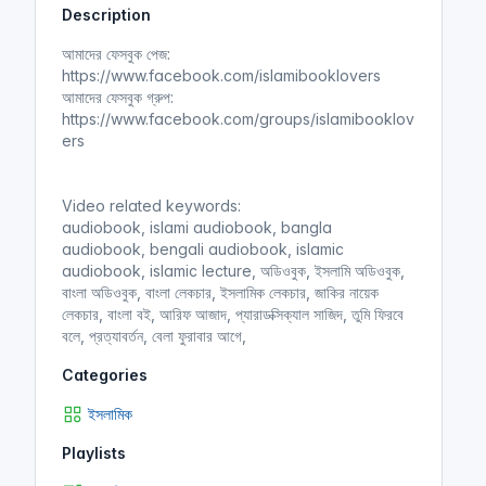
Description
i
r
n
f
আমাদের ফেসবুক পেজ:
g
u
https://www.facebook.com/islamibooklovers
s
l
আমাদের ফেসবুক গ্রুপ:
l
https://www.facebook.com/groups/islamibooklov
ers
s
c
r
Video related keywords:
e
audiobook, islami audiobook, bangla
e
audiobook, bengali audiobook, islamic
n
audiobook, islamic lecture, অডিওবুক, ইসলামি অডিওবুক,
বাংলা অডিওবুক, বাংলা লেকচার, ইসলামিক লেকচার, জাকির নায়েক
লেকচার, বাংলা বই, আরিফ আজাদ, প্যারাডক্সিক্যাল সাজিদ, তুমি ফিরবে
বলে, প্রত্যাবর্তন, বেলা ফুরাবার আগে,
Categories
ইসলামিক
Playlists