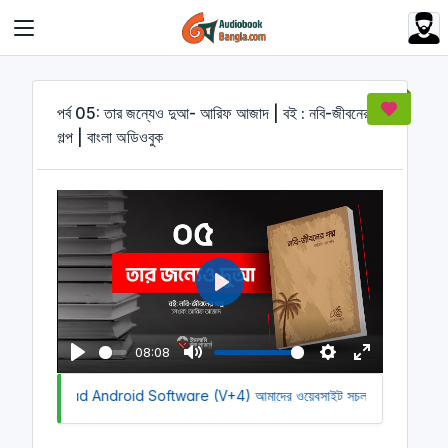
Cookies management panel
পর্ব 05: তার জন্যেও দুআ- আরিফ আজাদ | বই : নবি-জীবনের
গল্প | বাংলা অডিওবুক
P
l
a
08:08
y
P
M
S
E
 to Download Android Software (V+4)
l
u
আমাদের ওয়েবসাইট সচল রাখতে আমাদের 
e
n
a
t
t
t
y
e
t
e