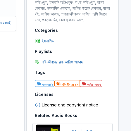
অডিওবুক, ইসলামি অডিওবুক, বাংলা অডিওবুক, বাংলা
লেকচার, ইসলামিক লেকচার, জাকির নায়েক লেকচার, বাংলা
বই, আরিফ আজাদ, প্যারাডক্সিক্যাল সাজিদ, তুমি ফিরবে
বলে, প্রত্যাবর্তন, বেলা ফুরাবার আগে,
 সচল রাখতে আমাদের অর্থ সাহায্য করুন। আমরা একটি অলাভজনক ওয়েবসাইট, আমরা ওয়েবসা
Categories
ইসলামিক
Playlists
নবি-জীবনের গল্প-আরিফ আজাদ
Tags
প্রত্যাবর্তন
নবি-জীবনের গল্প
আরিফ আজাদ
Licenses
License and copyright notice
Related Audio Books