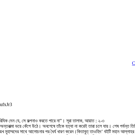
Click 
ufxJr3
িযিক দেন যে, সে কল্পনাও করতে পারে না”। সূরা তালাক, আয়াত : ২-৩
 অন্তরাত্মা ভয়ে কেঁপে উঠে। অবশেষে তাঁকে হত্যা না করেই তারা চলে যায়। শেষ পর্যন্ত তি
ায়খ মুহাম্মদের সাথে আলোচনার পর ধৈর্য ধারণ করেন।কিতাবুত্ তাওহিদ’ বইটি মহান আল্