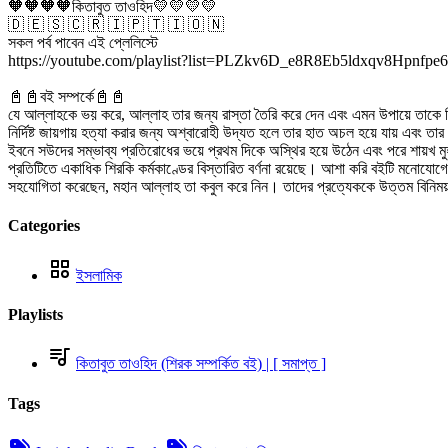
🧡🧡🧡🧡কিতাবুত তাওহিদ💛💛💛💛
🇩 🇪 🇸 🇨 🇷 🇮 🇵 🇹 🇮 🇴 🇳
সকল পর্ব পাবেন এই প্লেলিস্টে
https://youtube.com/playlist?list=PLZkv6D_e8R8Eb5ldxqv8Hpnfpe6
📓📓বই সম্পর্কে📓📓
যে আল্লাহকে ভয় করে, আল্লাহ তার জন্য রাস্তা তৈরি করে দেন এবং এমন উপায়ে তাকে র
নির্দিষ্ট জায়গায় হত্যা করার জন্য অশ্বারোহী উদ্যত হলে তার হাত অচল হয়ে যায় এবং তার
ইবনে সউদের সম্ভাব্য প্রতিরোধের ভয়ে প্রথম দিকে অস্থির হয়ে উঠেন এবং পরে শায়খ 
প্রতিটিতে একাধিক শিরকি কর্মকাণ্ডের বিস্তারিত বর্ণনা রয়েছে। আশা করি বইটি মনোযোগে
সহযোগিতা করেছেন, মহান আল্লাহ তা কবুল করে নিন। তাদের প্রত্যেককে উত্তম বিনি
Categories
ইসলামিক
Playlists
কিতাবুত তাওহিদ (শিরক সম্পর্কিত বই) | [ সমাপ্ত ]
Tags