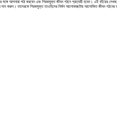
র সঙ্গে আপনারা পাঠ করবেন এবং শিরকমুক্ত জীবন গঠনে প্রত্যয়ী হবেন। এই বইয়ের লেখক, ব
ময় দান করুন। তাদেরকে শিরকমুক্ত তাওহিদের নির্মল আলোকচ্ছটায় আলোকিত জীবন গঠনের