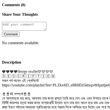
Comments (0)
Share Your Thoughts
Comment
No comments available.
Description
🧡🧡🧡🧡কিতাবুত তাওহিদ💛💛💛💛
🇩 🇪 🇸 🇨 🇷 🇮 🇵 🇹 🇮 🇴 🇳
সকল পর্ব পাবেন এই প্লেলিস্টে
https://youtube.com/playlist?list=PLZkv6D_e8R8Eb5ldxqv8Hpnfpe6
📓📓বই সম্পর্কে📓📓
যে আল্লাহকে ভয় করে, আল্লাহ তার জন্য রাস্তা তৈরি করে দেন এবং এমন উপায়ে তাকে র
নির্দিষ্ট জায়গায় হত্যা করার জন্য অশ্বারোহী উদ্যত হলে তার হাত অচল হয়ে যায় এবং তার
রাজা ইবনে সউদের সম্ভাব্য প্রতিরোধের ভয়ে প্রথম দিকে অস্থির হয়ে উঠেন এবং পরে শ