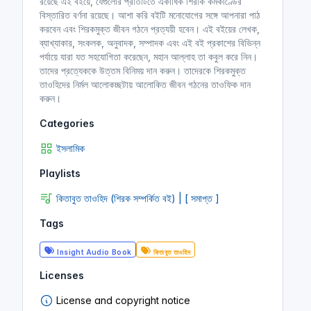
রয়েছে এই বইয়ে, যেগুলোর প্রতিটিতে একাধিক শিরকি কর্মকাণ্ডের
বিস্তারিত বর্ণনা রয়েছে। আশা করি বইটি মনোযোগের সঙ্গে আপনারা পাঠ
করবেন এবং শিরকমুক্ত জীবন গঠনে প্রত্যয়ী হবেন। এই বইয়ের লেখক,
ব্যাখ্যাকার, সংকলক, অনুবাদক, সম্পাদক এবং এই বই প্রকাশের বিভিন্ন
পর্যায়ে যারা যত সহযোগিতা করেছেন, মহান আল্লাহ তা কবুল করে নিন।
তাদের প্রত্যেককে উত্তম বিনিময় দান করুন। তাদেরকে শিরকমুক্ত
তাওহিদের নির্মল আলোকচ্ছটায় আলোকিত জীবন গঠনের তাওফিক দান
করুন।
Categories
ইসলামিক
Playlists
কিতাবুত তাওহিদ (শিরক সম্পর্কিত বই) | [ সমাপ্ত ]
Tags
Insight Audio Book
কিতাবুত তাওহিদ
Licenses
License and copyright notice