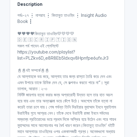
Description
i
r
n
f
পর্বঃ-২৭ ┇ নাশরাহ ┇ কিতাবুত তাওহিদ ┇ Insight Audio
g
u
Book ┇
s
l
l
🧡🧡🧡🧡কিতাবুত তাওহিদ💛💛💛💛
🇩 🇪 🇸 🇨 🇷 🇮 🇵 🇹 🇮 🇴 🇳
s
সকল পর্ব পাবেন এই প্লেলিস্টে
c
https://youtube.com/playlist?
r
list=PLZkv6D_e8R8Eb5ldxqv8Hpnfpe6ufxJr3
e
e
📓📓বই সম্পর্কে📓📓
n
যে আল্লাহকে ভয় করে, আল্লাহ তার জন্য রাস্তা তৈরি করে দেন এবং
এমন উপায়ে তাকে রিযিক দেন যে, সে কল্পনাও করতে পারে না”। সূরা
তালাক, আয়াত : ২-৩
নির্দিষ্ট জায়গায় হত্যা করার জন্য অশ্বারোহী উদ্যত হলে তার হাত অচল
হয়ে যায় এবং তার অন্তরাত্মা ভয়ে কেঁপে উঠে। অবশেষে তাঁকে হত্যা না
করেই তারা চলে যায়। শেষ পর্যন্ত তিনি দিরইয়ার মুহাম্মাদ ইবনে সুয়াইলাম
উরাইনীর গৃহে আশ্রয় নেন। তাঁকে দেখে উরাইনী রাজা ইবনে সউদের
সম্ভাব্য প্রতিরোধের ভয়ে প্রথম দিকে অস্থির হয়ে উঠেন এবং পরে শায়খ
মুহাম্মদের সাথে আলোচনার পর ধৈর্য ধারণ করেন।কিতাবুত্ তাওহিদ’ বইটি
মহান আল্লাহর তাওহিদের ওপর এককালজয়ী গ্রন্থ। অনেকগুলো অধ্যায়