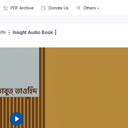
PDF Archive
Donate Us
Others
বুত তাওহিদ ┇ Insight Audio Book ┇
P