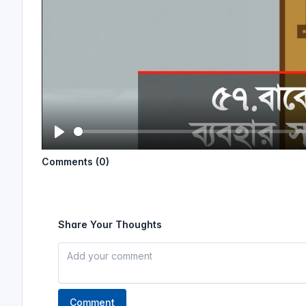
P
Comments (0)
l
a
y
Share Your Thoughts
Comment