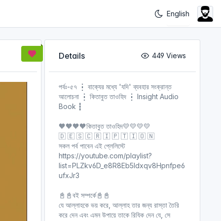
Details
449 Views
পর্বঃ-৫৭ ┇ বাক্যের মধ্যে 'যদি' ব্যবহার সংক্রান্ত
আলোচনা ┇ কিতাবুত তাওহিদ ┇ Insight Audio
Book ┇
🧡🧡🧡🧡কিতাবুত তাওহিদ💛💛💛💛
🇩 🇪 🇸 🇨 🇷 🇮 🇵 🇹 🇮 🇴 🇳
সকল পর্ব পাবেন এই প্লেলিস্টে
https://youtube.com/playlist?
list=PLZkv6D_e8R8Eb5ldxqv8Hpnfpe6
ufxJr3
📓📓বই সম্পর্কে📓📓
যে আল্লাহকে ভয় করে, আল্লাহ তার জন্য রাস্তা তৈরি
করে দেন এবং এমন উপায়ে তাকে রিযিক দেন যে, সে