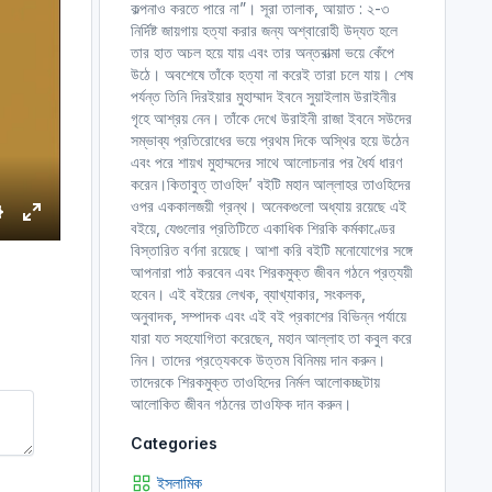
কল্পনাও করতে পারে না”। সূরা তালাক, আয়াত : ২-৩
নির্দিষ্ট জায়গায় হত্যা করার জন্য অশ্বারোহী উদ্যত হলে
তার হাত অচল হয়ে যায় এবং তার অন্তরাত্মা ভয়ে কেঁপে
উঠে। অবশেষে তাঁকে হত্যা না করেই তারা চলে যায়। শেষ
পর্যন্ত তিনি দিরইয়ার মুহাম্মাদ ইবনে সুয়াইলাম উরাইনীর
গৃহে আশ্রয় নেন। তাঁকে দেখে উরাইনী রাজা ইবনে সউদের
সম্ভাব্য প্রতিরোধের ভয়ে প্রথম দিকে অস্থির হয়ে উঠেন
এবং পরে শায়খ মুহাম্মদের সাথে আলোচনার পর ধৈর্য ধারণ
করেন।কিতাবুত্ তাওহিদ’ বইটি মহান আল্লাহর তাওহিদের
ওপর এককালজয়ী গ্রন্থ। অনেকগুলো অধ্যায় রয়েছে এই
বইয়ে, যেগুলোর প্রতিটিতে একাধিক শিরকি কর্মকাণ্ডের
S
E
বিস্তারিত বর্ণনা রয়েছে। আশা করি বইটি মনোযোগের সঙ্গে
e
n
আপনারা পাঠ করবেন এবং শিরকমুক্ত জীবন গঠনে প্রত্যয়ী
t
হবেন। এই বইয়ের লেখক, ব্যাখ্যাকার, সংকলক,
e
অনুবাদক, সম্পাদক এবং এই বই প্রকাশের বিভিন্ন পর্যায়ে
r
যারা যত সহযোগিতা করেছেন, মহান আল্লাহ তা কবুল করে
নিন। তাদের প্রত্যেককে উত্তম বিনিময় দান করুন।
n
f
তাদেরকে শিরকমুক্ত তাওহিদের নির্মল আলোকচ্ছটায়
g
u
আলোকিত জীবন গঠনের তাওফিক দান করুন।
s
l
l
Categories
s
ইসলামিক
c