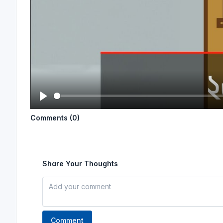
P
Comments (0)
l
a
y
Share Your Thoughts
Comment