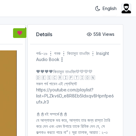
Details
558 Views
পর্বঃ-২৬ ┇ গনক ┇ কিতাবুত তাওহিদ ┇ Insight
Audio Book ┇
🧡🧡🧡🧡কিতাবুত তাওহিদ💛💛💛💛
🇩 🇪 🇸 🇨 🇷 🇮 🇵 🇹 🇮 🇴 🇳
সকল পর্ব পাবেন এই প্লেলিস্টে
https://youtube.com/playlist?
list=PLZkv6D_e8R8Eb5ldxqv8Hpnfpe6
ufxJr3
📓📓বই সম্পর্কে📓📓
যে আল্লাহকে ভয় করে, আল্লাহ তার জন্য রাস্তা তৈরি
করে দেন এবং এমন উপায়ে তাকে রিযিক দেন যে, সে
কল্পনাও করতে পারে না”। সূরা তালাক, আয়াত : ২-৩