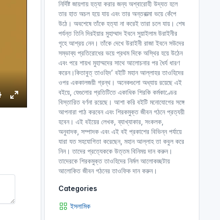
নির্দিষ্ট জায়গায় হত্যা করার জন্য অশ্বারোহী উদ্যত হলে
তার হাত অচল হয়ে যায় এবং তার অন্তরাত্মা ভয়ে কেঁপে
উঠে। অবশেষে তাঁকে হত্যা না করেই তারা চলে যায়। শেষ
পর্যন্ত তিনি দিরইয়ার মুহাম্মাদ ইবনে সুয়াইলাম উরাইনীর
গৃহে আশ্রয় নেন। তাঁকে দেখে উরাইনী রাজা ইবনে সউদের
সম্ভাব্য প্রতিরোধের ভয়ে প্রথম দিকে অস্থির হয়ে উঠেন
এবং পরে শায়খ মুহাম্মদের সাথে আলোচনার পর ধৈর্য ধারণ
করেন।কিতাবুত্ তাওহিদ’ বইটি মহান আল্লাহর তাওহিদের
ওপর এককালজয়ী গ্রন্থ। অনেকগুলো অধ্যায় রয়েছে এই
বইয়ে, যেগুলোর প্রতিটিতে একাধিক শিরকি কর্মকাণ্ডের
বিস্তারিত বর্ণনা রয়েছে। আশা করি বইটি মনোযোগের সঙ্গে
S
E
আপনারা পাঠ করবেন এবং শিরকমুক্ত জীবন গঠনে প্রত্যয়ী
e
n
হবেন। এই বইয়ের লেখক, ব্যাখ্যাকার, সংকলক,
t
অনুবাদক, সম্পাদক এবং এই বই প্রকাশের বিভিন্ন পর্যায়ে
e
যারা যত সহযোগিতা করেছেন, মহান আল্লাহ তা কবুল করে
r
নিন। তাদের প্রত্যেককে উত্তম বিনিময় দান করুন।
তাদেরকে শিরকমুক্ত তাওহিদের নির্মল আলোকচ্ছটায়
n
f
আলোকিত জীবন গঠনের তাওফিক দান করুন।
g
u
s
l
Categories
l
ইসলামিক
s
c