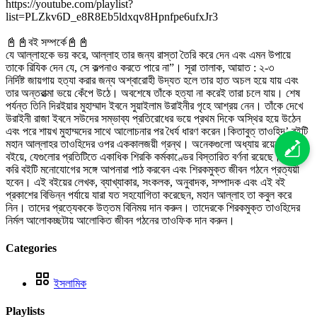
https://youtube.com/playlist?
list=PLZkv6D_e8R8Eb5ldxqv8Hpnfpe6ufxJr3
📓📓বই সম্পর্কে📓📓
যে আল্লাহকে ভয় করে, আল্লাহ তার জন্য রাস্তা তৈরি করে দেন এবং এমন উপায়ে
তাকে রিযিক দেন যে, সে কল্পনাও করতে পারে না”। সূরা তালাক, আয়াত : ২-৩
নির্দিষ্ট জায়গায় হত্যা করার জন্য অশ্বারোহী উদ্যত হলে তার হাত অচল হয়ে যায় এবং
তার অন্তরাত্মা ভয়ে কেঁপে উঠে। অবশেষে তাঁকে হত্যা না করেই তারা চলে যায়। শেষ
পর্যন্ত তিনি দিরইয়ার মুহাম্মাদ ইবনে সুয়াইলাম উরাইনীর গৃহে আশ্রয় নেন। তাঁকে দেখে
উরাইনী রাজা ইবনে সউদের সম্ভাব্য প্রতিরোধের ভয়ে প্রথম দিকে অস্থির হয়ে উঠেন
এবং পরে শায়খ মুহাম্মদের সাথে আলোচনার পর ধৈর্য ধারণ করেন।কিতাবুত্ তাওহিদ’ বইটি
মহান আল্লাহর তাওহিদের ওপর এককালজয়ী গ্রন্থ। অনেকগুলো অধ্যায় রয়েছে এই
বইয়ে, যেগুলোর প্রতিটিতে একাধিক শিরকি কর্মকাণ্ডের বিস্তারিত বর্ণনা রয়েছে। আশা
করি বইটি মনোযোগের সঙ্গে আপনারা পাঠ করবেন এবং শিরকমুক্ত জীবন গঠনে প্রত্যয়ী
হবেন। এই বইয়ের লেখক, ব্যাখ্যাকার, সংকলক, অনুবাদক, সম্পাদক এবং এই বই
প্রকাশের বিভিন্ন পর্যায়ে যারা যত সহযোগিতা করেছেন, মহান আল্লাহ তা কবুল করে
নিন। তাদের প্রত্যেককে উত্তম বিনিময় দান করুন। তাদেরকে শিরকমুক্ত তাওহিদের
নির্মল আলোকচ্ছটায় আলোকিত জীবন গঠনের তাওফিক দান করুন।
Categories
ইসলামিক
Playlists