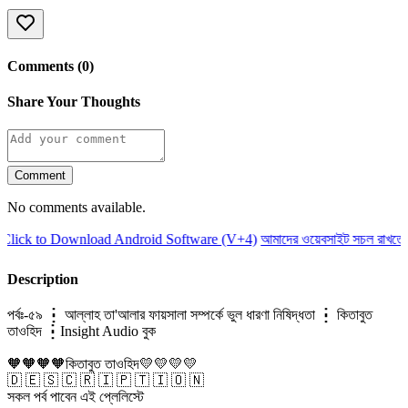
Comments (0)
Share Your Thoughts
Comment
No comments available.
lick to Download Android Software (V+4)
আমাদের ওয়েবসাইট সচল রাখতে 
Description
পর্বঃ-৫৯ ┇ আল্লাহ তা'আলার ফায়সালা সম্পর্কে ভুল ধারণা নিষিদ্ধতা ┇ কিতাবুত
তাওহিদ ┇Insight Audio বুক
🧡🧡🧡🧡কিতাবুত তাওহিদ💛💛💛💛
🇩 🇪 🇸 🇨 🇷 🇮 🇵 🇹 🇮 🇴 🇳
সকল পর্ব পাবেন এই প্লেলিস্টে