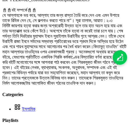
📓📓বই সম্পর্কে📓📓
যে আল্লাহকে ভয় করে, আল্লাহ তার জন্য রাস্তা তৈরি করে দেন এবং এমন উপায়ে
তাকে রিযিক দেন যে, সে কল্পনাও করতে পারে না”। সূরা তালাক, আয়াত : ২-৩
নির্দিষ্ট জায়গায় হত্যা করার জন্য অশ্বারোহী উদ্যত হলে তার হাত অচল হয়ে যায় এবং
তার অন্তরাত্মা ভয়ে কেঁপে উঠে। অবশেষে তাঁকে হত্যা না করেই তারা চলে যায়। শেষ
পর্যন্ত তিনি দিরইয়ার মুহাম্মাদ ইবনে সুয়াইলাম উরাইনীর গৃহে আশ্রয় নেন। তাঁকে দেখে
উরাইনী রাজা ইবনে সউদের সম্ভাব্য প্রতিরোধের ভয়ে প্রথম দিকে অস্থির হয়ে উঠেন
এবং পরে শায়খ মুহাম্মদের সাথে আলোচনার পর ধৈর্য ধারণ করেন।কিতাবুত্ তাওহিদ’ বইটি
মহান আল্লাহর তাওহিদের ওপর এককালজয়ী গ্রন্থ। অনেকগুলো অধ্যায় রয়েছে এই
বইয়ে, যেগুলোর প্রতিটিতে একাধিক শিরকি কর্মকাণ্ডের বিস্তারিত বর্ণনা রয়েছে। আশা
করি বইটি মনোযোগের সঙ্গে আপনারা পাঠ করবেন এবং শিরকমুক্ত জীবন গঠনে প্রত্যয়ী
হবেন। এই বইয়ের লেখক, ব্যাখ্যাকার, সংকলক, অনুবাদক, সম্পাদক এবং এই বই
প্রকাশের বিভিন্ন পর্যায়ে যারা যত সহযোগিতা করেছেন, মহান আল্লাহ তা কবুল করে
নিন। তাদের প্রত্যেককে উত্তম বিনিময় দান করুন। তাদেরকে শিরকমুক্ত তাওহিদের
নির্মল আলোকচ্ছটায় আলোকিত জীবন গঠনের তাওফিক দান করুন।
Categories
ইসলামিক
Playlists