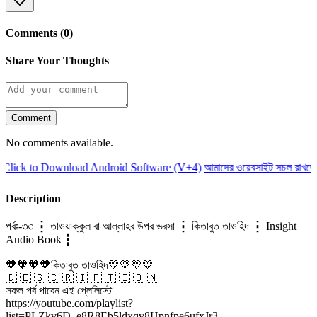
Comments (0)
Share Your Thoughts
Comment
No comments available.
Click to Download Android Software (V+4)
আমাদের ওয়েবসাইট সচল রাখতে 
Description
পর্বঃ-৩৩ ┇ তাওয়াক্কুল বা আল্লাহর উপর ভরসা ┇ কিতাবুত তাওহিদ ┇ Insight
Audio Book ┇
🧡🧡🧡🧡কিতাবুত তাওহিদ💛💛💛💛
🇩 🇪 🇸 🇨 🇷 🇮 🇵 🇹 🇮 🇴 🇳
সকল পর্ব পাবেন এই প্লেলিস্টে
https://youtube.com/playlist?
list=PLZkv6D_e8R8Eb5ldxqv8Hpnfpe6ufxJr3