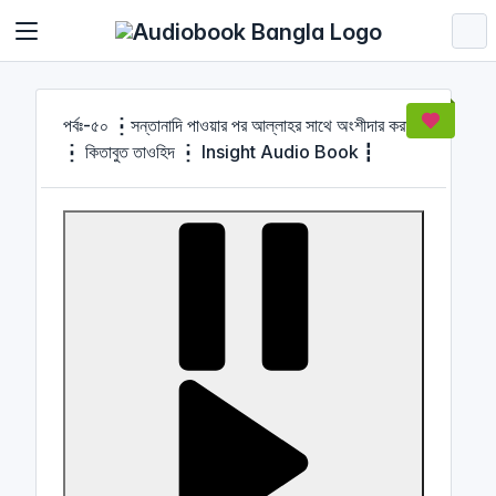
Cookies management panel
পর্বঃ-৫০ ┇সন্তানাদি পাওয়ার পর আল্লাহর সাথে অংশীদার করা
┇ কিতাবুত তাওহিদ ┇ Insight Audio Book ┇