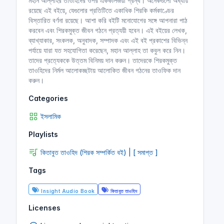
মহান আল্লাহর তাওহিদের ওপর এককালজয়ী গ্রন্থ। অনেকগুলো অধ্যায়
রয়েছে এই বইয়ে, যেগুলোর প্রতিটিতে একাধিক শিরকি কর্মকাণ্ডের
বিস্তারিত বর্ণনা রয়েছে। আশা করি বইটি মনোযোগের সঙ্গে আপনারা পাঠ
করবেন এবং শিরকমুক্ত জীবন গঠনে প্রত্যয়ী হবেন। এই বইয়ের লেখক,
ব্যাখ্যাকার, সংকলক, অনুবাদক, সম্পাদক এবং এই বই প্রকাশের বিভিন্ন
পর্যায়ে যারা যত সহযোগিতা করেছেন, মহান আল্লাহ তা কবুল করে নিন।
তাদের প্রত্যেককে উত্তম বিনিময় দান করুন। তাদেরকে শিরকমুক্ত
তাওহিদের নির্মল আলোকচ্ছটায় আলোকিত জীবন গঠনের তাওফিক দান
করুন।
Categories
ইসলামিক
Playlists
কিতাবুত তাওহিদ (শিরক সম্পর্কিত বই) | [ সমাপ্ত ]
Tags
Insight Audio Book
কিতাবুত তাওহিদ
Licenses