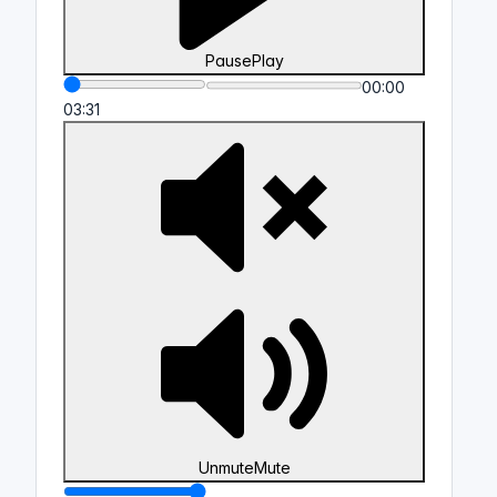
Pause
Play
00:00
03:31
Unmute
Mute