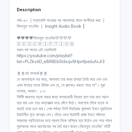
Description
পর্বঃ-৫০ ┇সন্তানাদি পাওয়ার পর আল্লাহর সাথে অংশীদার করা ┇
কিতাবুত তাওহিদ ┇ Insight Audio Book ┇
🧡🧡🧡🧡কিতাবুত তাওহিদ💛💛💛💛
🇩 🇪 🇸 🇨 🇷 🇮 🇵 🇹 🇮 🇴 🇳
সকল পর্ব পাবেন এই প্লেলিস্টে
https://youtube.com/playlist?
list=PLZkv6D_e8R8Eb5ldxqv8Hpnfpe6ufxJr3
📓📓বই সম্পর্কে📓📓
যে আল্লাহকে ভয় করে, আল্লাহ তার জন্য রাস্তা তৈরি করে দেন এবং
এমন উপায়ে তাকে রিযিক দেন যে, সে কল্পনাও করতে পারে না”। সূরা
তালাক, আয়াত : ২-৩
নির্দিষ্ট জায়গায় হত্যা করার জন্য অশ্বারোহী উদ্যত হলে তার হাত অচল
হয়ে যায় এবং তার অন্তরাত্মা ভয়ে কেঁপে উঠে। অবশেষে তাঁকে হত্যা না
করেই তারা চলে যায়। শেষ পর্যন্ত তিনি দিরইয়ার মুহাম্মাদ ইবনে সুয়াইলাম
উরাইনীর গৃহে আশ্রয় নেন। তাঁকে দেখে উরাইনী রাজা ইবনে সউদের
সম্ভাব্য প্রতিরোধের ভয়ে প্রথম দিকে অস্থির হয়ে উঠেন এবং পরে শায়খ
মুহাম্মদের সাথে আলোচনার পর ধৈর্য ধারণ করেন।কিতাবুত্ তাওহিদ’ বইটি