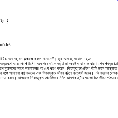
াওহিদ ┇
ufxJr3
িযিক দেন যে, সে কল্পনাও করতে পারে না”। সূরা তালাক, আয়াত : ২-৩
 অন্তরাত্মা ভয়ে কেঁপে উঠে। অবশেষে তাঁকে হত্যা না করেই তারা চলে যায়। শেষ পর্যন্ত তি
ায়খ মুহাম্মদের সাথে আলোচনার পর ধৈর্য ধারণ করেন।কিতাবুত্ তাওহিদ’ বইটি মহান আল্
র সঙ্গে আপনারা পাঠ করবেন এবং শিরকমুক্ত জীবন গঠনে প্রত্যয়ী হবেন। এই বইয়ের লেখক, ব
ময় দান করুন। তাদেরকে শিরকমুক্ত তাওহিদের নির্মল আলোকচ্ছটায় আলোকিত জীবন গঠনের