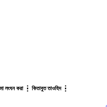
ে সীমা লংঘন করা ┇ কিতাবুত তাওহিদ ┇
Click t