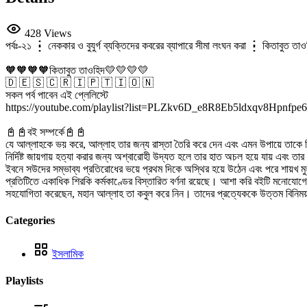
428 Views
পর্বঃ-২১ ┇ নেককার ও বুযুর্গ ব্যক্তিদের কবরের ব্যাপারে সীমা লংঘন করা ┇ কিতাবুত ত
🧡🧡🧡🧡কিতাবুত তাওহিদ💛💛💛💛
🇩 🇪 🇸 🇨 🇷 🇮 🇵 🇹 🇮 🇴 🇳
সকল পর্ব পাবেন এই প্লেলিস্টে
https://youtube.com/playlist?list=PLZkv6D_e8R8Eb5ldxqv8Hpnfpe6
📓📓বই সম্পর্কে📓📓
যে আল্লাহকে ভয় করে, আল্লাহ তার জন্য রাস্তা তৈরি করে দেন এবং এমন উপায়ে তাকে র
নির্দিষ্ট জায়গায় হত্যা করার জন্য অশ্বারোহী উদ্যত হলে তার হাত অচল হয়ে যায় এবং তার
ইবনে সউদের সম্ভাব্য প্রতিরোধের ভয়ে প্রথম দিকে অস্থির হয়ে উঠেন এবং পরে শায়খ 
প্রতিটিতে একাধিক শিরকি কর্মকাণ্ডের বিস্তারিত বর্ণনা রয়েছে। আশা করি বইটি মনোযোগে
সহযোগিতা করেছেন, মহান আল্লাহ তা কবুল করে নিন। তাদের প্রত্যেককে উত্তম বিনি
Categories
ইসলামিক
Playlists