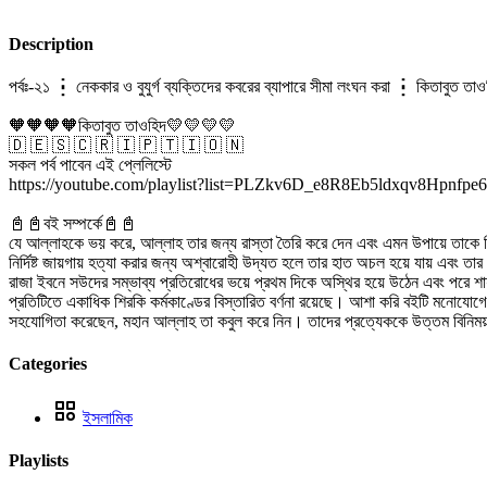
Description
পর্বঃ-২১ ┇ নেককার ও বুযুর্গ ব্যক্তিদের কবরের ব্যাপারে সীমা লংঘন করা ┇ কিতাবুত ত
🧡🧡🧡🧡কিতাবুত তাওহিদ💛💛💛💛
🇩 🇪 🇸 🇨 🇷 🇮 🇵 🇹 🇮 🇴 🇳
সকল পর্ব পাবেন এই প্লেলিস্টে
https://youtube.com/playlist?list=PLZkv6D_e8R8Eb5ldxqv8Hpnfpe6
📓📓বই সম্পর্কে📓📓
যে আল্লাহকে ভয় করে, আল্লাহ তার জন্য রাস্তা তৈরি করে দেন এবং এমন উপায়ে তাকে র
নির্দিষ্ট জায়গায় হত্যা করার জন্য অশ্বারোহী উদ্যত হলে তার হাত অচল হয়ে যায় এবং তার
রাজা ইবনে সউদের সম্ভাব্য প্রতিরোধের ভয়ে প্রথম দিকে অস্থির হয়ে উঠেন এবং পরে শ
প্রতিটিতে একাধিক শিরকি কর্মকাণ্ডের বিস্তারিত বর্ণনা রয়েছে। আশা করি বইটি মনোযোগে
সহযোগিতা করেছেন, মহান আল্লাহ তা কবুল করে নিন। তাদের প্রত্যেককে উত্তম বিনি
Categories
ইসলামিক
Playlists