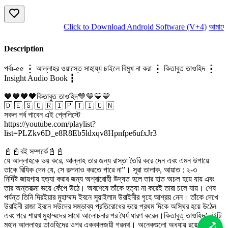
Click to Download Android Software (V+4)
আমাদের 
Description
পর্বঃ-৫৫ ┇ আল্লাহর ওয়াস্তে সাহায্য চাইলে বিমুখ না করা ┇ কিতাবুত তাওহিদ ┇
Insight Audio Book ┇
🧡🧡🧡🧡কিতাবুত তাওহিদ💛💛💛💛
🇩 🇪 🇸 🇨 🇷 🇮 🇵 🇹 🇮 🇴 🇳
সকল পর্ব পাবেন এই প্লেলিস্টে
https://youtube.com/playlist?
list=PLZkv6D_e8R8Eb5ldxqv8Hpnfpe6ufxJr3
📓📓বই সম্পর্কে📓📓
যে আল্লাহকে ভয় করে, আল্লাহ তার জন্য রাস্তা তৈরি করে দেন এবং এমন উপায়ে
তাকে রিযিক দেন যে, সে কল্পনাও করতে পারে না”। সূরা তালাক, আয়াত : ২-৩
নির্দিষ্ট জায়গায় হত্যা করার জন্য অশ্বারোহী উদ্যত হলে তার হাত অচল হয়ে যায় এবং
তার অন্তরাত্মা ভয়ে কেঁপে উঠে। অবশেষে তাঁকে হত্যা না করেই তারা চলে যায়। শেষ
পর্যন্ত তিনি দিরইয়ার মুহাম্মাদ ইবনে সুয়াইলাম উরাইনীর গৃহে আশ্রয় নেন। তাঁকে দেখে
উরাইনী রাজা ইবনে সউদের সম্ভাব্য প্রতিরোধের ভয়ে প্রথম দিকে অস্থির হয়ে উঠেন
এবং পরে শায়খ মুহাম্মদের সাথে আলোচনার পর ধৈর্য ধারণ করেন।কিতাবুত্ তাওহিদ’ বইটি
মহান আল্লাহর তাওহিদের ওপর এককালজয়ী গ্রন্থ। অনেকগুলো অধ্যায় রয়েছে এই