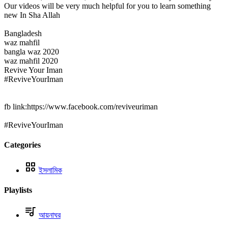
Our videos will be very much helpful for you to learn something
new In Sha Allah
Bangladesh
waz mahfil
bangla waz 2020
waz mahfil 2020
Revive Your Iman
#ReviveYourIman
fb link:https://www.facebook.com/reviveuriman
#ReviveYourIman
Categories
ইসলামিক
Playlists
আয়নাঘর