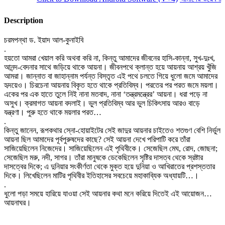
Description
চরমপন্থা ড. ইয়াদ আল-কুনাইবি
.
হয়তো আমরা খেয়াল করি অথবা করি না, কিন্তু আমাদের জীবনের হাসি-কান্না, সুখ-দুঃখ,
আনন্দ-বেদনার সাথে জড়িয়ে থাকে আয়না। জীবনপথে ক্লান্ত হয়ে আয়নায় আশ্রয় খুঁজি
আমরা। জান্নাত বা জাহান্নাম পর্যন্ত বিস্তৃত এই পথে চলতে গিয়ে ধুলো জমে আমাদের
হৃদয়েও। চিরচেনা আয়নায় বিকৃত হতে থাকে প্রতিবিম্ব। পরতের পর পরত জমে ময়লা।
একের পর এক হাতে তুলে নিই নানা মতবাদ, নানা ‘তন্ত্রমন্ত্রের’ আয়না। ধরা পড়ে না
অসুখ। ক্রমাগত আয়না বদলাই। ভুল প্রতিবিম্ব আর ভুল চিকিৎসায় আরও বাড়ে
যন্ত্রণা। পুরু হতে থাকে ময়লার পরত…
.
কিন্তু জানেন, রূপকথার স্নো-হোয়াইটের সেই জাদুর আয়নার চাইতেও শতগুণ বেশি নির্ভুল
আয়না ছিল আমাদের পূর্বপুরুষদের কাছে? সেই আয়না দেখে পরিপাটি করে তাঁরা
সাজিয়েছিলেন নিজেদের। সাজিয়েছিলেন এই পৃথিবীকে। সেজেছিল মেঘ, রোদ, জোছনা;
সেজেছিল মরু, নদী, সাগর। তাঁরা মানুষকে ডেকেছিলেন সৃষ্টির দাসত্ব থেকে স্রষ্টার
দাসত্বের দিকে; এ দুনিয়ার সংকীর্ণতা থেকে মুক্ত হয়ে দুনিয়া ও আখিরাতের প্রশস্ততার
দিকে। লিখেছিলেন মাটির পৃথিবীর ইতিহাসের সবচেয়ে মহাকাব্যিক অধ্যায়টি…।
.
ধুলো পড়া সময়ে হারিয়ে যাওয়া সেই আয়নার কথা মনে করিয়ে দিতেই এই আয়োজন…
আয়নাঘর।