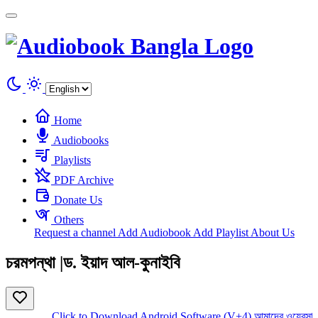
Cookies management panel
Home
Audiobooks
Playlists
PDF Archive
Donate Us
Others
Request a channel
Add Audiobook
Add Playlist
About Us
চরমপন্থা |ড. ইয়াদ আল-কুনাইবি
Click to Download Android Software (V+4)
আমাদের ওয়েবসাইট