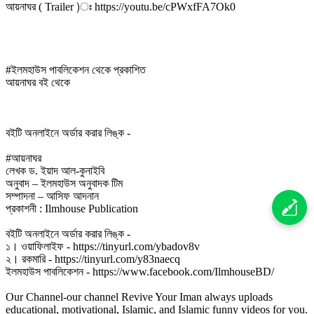
আয়নাঘর ( Trailer )ঃ https://youtu.be/cPWxfFA7Ok0
#ইলমহাউস পাবলিকেশন থেকে প্রকাশিত
আয়নাঘর বই থেকে
বইটি অনলাইনে অর্ডার করার লিঙ্ক -
#আয়নাঘর
লেখক ড. ইয়াদ আল-কুনাইবি
অনুবাদ – ইলমহাউস অনুবাদক টিম
সম্পাদনা – আসিফ আদনান
প্রকাশনী : Ilmhouse Publication
বইটি অনলাইনে অর্ডার করার লিঙ্ক -
১। ওয়াফিলাইফ - https://tinyurl.com/ybadov8v
২। রকমারি - https://tinyurl.com/y83naecq
ইলমহাউস পাবলিকেশন - https://www.facebook.com/IlmhouseBD/
Our Channel-our channel Revive Your Iman always uploads
educational, motivational, Islamic, and Islamic funny videos for you.