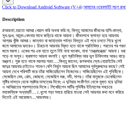
Click to Download Android Software (V+4)
আমাদের ওয়েবসাইট সচল রাখতে 
Description
#আয়না!.হয়তো আমরা খেয়াল করি অথবা করি না, কিন্তু আমাদের জীবনের হাসি-কান্না,
সুখ-দুঃখ, আনন্দ-বেদনার সাথে জড়িয়ে থাকে আয়না। জীবনপথে ক্লান্ত হয়ে আয়নায়
আশ্রয় খুঁজি আমরা। জান্নাত বা জাহান্নাম পর্যন্ত বিস্তৃত এই পথে চলতে গিয়ে ধুলো
জমে আমাদের হৃদয়েও। চিরচেনা আয়নায় বিকৃত হতে থাকে প্রতিবিম্ব। পরতের পর পরত
জমে ময়লা। একের পর এক হাতে তুলে নিই নানা মতবাদ, নানা ‘তন্ত্রমন্ত্রের’ আয়না। ধরা
পড়ে না অসুখ। ক্রমাগত আয়না বদলাই। ভুল প্রতিবিম্ব আর ভুল চিকিৎসায় আরও বাড়ে
যন্ত্রণা। পুরু হতে থাকে ময়লার পরত….কিন্তু জানেন, রূপকথার স্নো-হোয়াইটের সেই
জাদুর আয়নার চাইতেও শতগুণ বেশি নির্ভুল আয়না ছিল আমাদের পূর্বপুরুষদের কাছে? সেই
আয়না দেখে পরিপাটি করে তাঁরা সাজিয়েছিলেন নিজেদের। সাজিয়েছিলেন এই পৃথিবীকে।
সেজেছিল মেঘ, রোদ, জোছনা; সেজেছিল মরু, নদী, সাগর। তাঁরা মানুষকে ডেকেছিলেন
সৃষ্টির দাসত্ব থেকে স্রষ্টার দাসত্বের দিকে; এ দুনিয়ার সংকীর্ণতা থেকে মুক্ত হয়ে দুনিয়া
ও আখিরাতের প্রশস্ততার দিকে। লিখেছিলেন মাটির পৃথিবীর ইতিহাসের সবচেয়ে
মহাকাব্যিক অধ্যায়টি…।.ধুলো পড়া সময়ে হারিয়ে যাওয়া সেই আয়নার কথা মনে করিয়ে
দিতেই এই আয়োজন…আয়নাঘর।