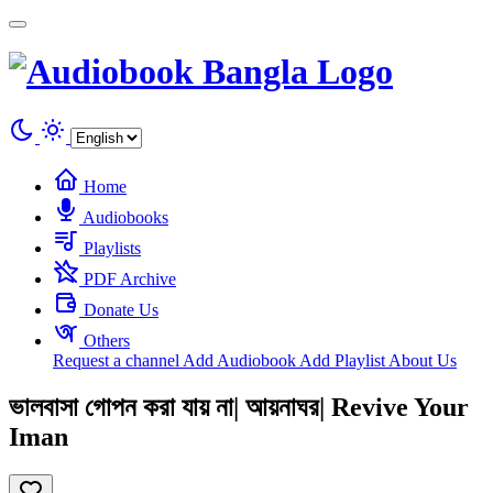
Cookies management panel
Home
Audiobooks
Playlists
PDF Archive
Donate Us
Others
Request a channel
Add Audiobook
Add Playlist
About Us
ভালবাসা গোপন করা যায় না| আয়নাঘর| Revive Your
Iman