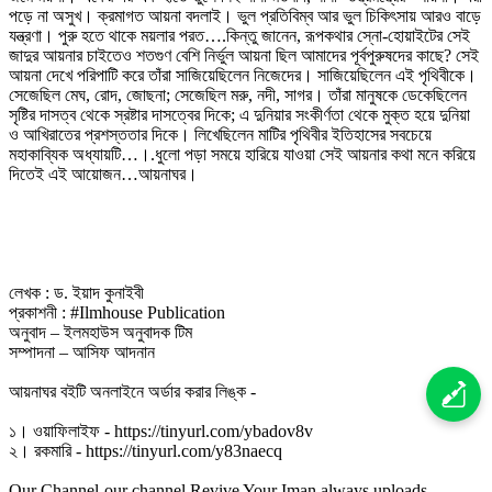
পড়ে না অসুখ। ক্রমাগত আয়না বদলাই। ভুল প্রতিবিম্ব আর ভুল চিকিৎসায় আরও বাড়ে
যন্ত্রণা। পুরু হতে থাকে ময়লার পরত….কিন্তু জানেন, রূপকথার স্নো-হোয়াইটের সেই
জাদুর আয়নার চাইতেও শতগুণ বেশি নির্ভুল আয়না ছিল আমাদের পূর্বপুরুষদের কাছে? সেই
আয়না দেখে পরিপাটি করে তাঁরা সাজিয়েছিলেন নিজেদের। সাজিয়েছিলেন এই পৃথিবীকে।
সেজেছিল মেঘ, রোদ, জোছনা; সেজেছিল মরু, নদী, সাগর। তাঁরা মানুষকে ডেকেছিলেন
সৃষ্টির দাসত্ব থেকে স্রষ্টার দাসত্বের দিকে; এ দুনিয়ার সংকীর্ণতা থেকে মুক্ত হয়ে দুনিয়া
ও আখিরাতের প্রশস্ততার দিকে। লিখেছিলেন মাটির পৃথিবীর ইতিহাসের সবচেয়ে
মহাকাব্যিক অধ্যায়টি…।.ধুলো পড়া সময়ে হারিয়ে যাওয়া সেই আয়নার কথা মনে করিয়ে
দিতেই এই আয়োজন…আয়নাঘর।
লেখক : ড. ইয়াদ কুনাইবী
প্রকাশনী : #Ilmhouse Publication
অনুবাদ – ইলমহাউস অনুবাদক টিম
সম্পাদনা – আসিফ আদনান
আয়নাঘর বইটি অনলাইনে অর্ডার করার লিঙ্ক -
১। ওয়াফিলাইফ - https://tinyurl.com/ybadov8v
২। রকমারি - https://tinyurl.com/y83naecq
Our Channel-our channel Revive Your Iman always uploads