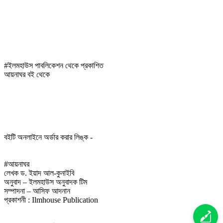
#ইলমহাউস পাবলিকেশন থেকে প্রকাশিত
আয়নাঘর বই থেকে
বইটি অনলাইনে অর্ডার করার লিঙ্ক -
#আয়নাঘর
লেখক ড. ইয়াদ আল-কুনাইবি
অনুবাদ – ইলমহাউস অনুবাদক টিম
সম্পাদনা – আসিফ আদনান
প্রকাশনী : Ilmhouse Publication