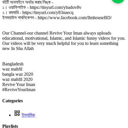
বইটি অনলাইনে অর্ডার করার লিঙ্ক -
১। ওয়াফিলাইফ - https://tinyurl.com/ybadov8v
২। রকমারি - https://tinyurl.com/y83naecq
ইলমহাউস পাবলিকেশন - https://www.facebook.com/IlmhouseBD/
Our Channel-our channel Revive Your Iman always uploads
educational, motivational, Islamic, and Islamic funny videos for you.
Our videos will be very much helpful for you to learn something
new In Sha Allah
Bangladesh
waz mahfil
bangla waz 2020
waz mahfil 2020
Revive Your Iman
#ReviveYourIman
Categories
ইসলামিক
Playlists