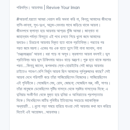
n
f
পরিশুদ্ধি। আয়নাঘর | Revive Your Iman
g
u
s
l
#আয়না!.হয়তো আমরা খেয়াল করি অথবা করি না, কিন্তু আমাদের জীবনের
l
হাসি-কান্না, সুখ-দুঃখ, আনন্দ-বেদনার সাথে জড়িয়ে থাকে আয়না।
জীবনপথে ক্লান্ত হয়ে আয়নায় আশ্রয় খুঁজি আমরা। জান্নাত বা
s
জাহান্নাম পর্যন্ত বিস্তৃত এই পথে চলতে গিয়ে ধুলো জমে আমাদের
c
হৃদয়েও। চিরচেনা আয়নায় বিকৃত হতে থাকে প্রতিবিম্ব। পরতের পর
r
পরত জমে ময়লা। একের পর এক হাতে তুলে নিই নানা মতবাদ, নানা
e
‘তন্ত্রমন্ত্রের’ আয়না। ধরা পড়ে না অসুখ। ক্রমাগত আয়না বদলাই। ভুল
e
প্রতিবিম্ব আর ভুল চিকিৎসায় আরও বাড়ে যন্ত্রণা। পুরু হতে থাকে ময়লার
n
পরত….কিন্তু জানেন, রূপকথার স্নো-হোয়াইটের সেই জাদুর আয়নার
চাইতেও শতগুণ বেশি নির্ভুল আয়না ছিল আমাদের পূর্বপুরুষদের কাছে? সেই
আয়না দেখে পরিপাটি করে তাঁরা সাজিয়েছিলেন নিজেদের। সাজিয়েছিলেন
এই পৃথিবীকে। সেজেছিল মেঘ, রোদ, জোছনা; সেজেছিল মরু, নদী, সাগর।
তাঁরা মানুষকে ডেকেছিলেন সৃষ্টির দাসত্ব থেকে স্রষ্টার দাসত্বের দিকে; এ
দুনিয়ার সংকীর্ণতা থেকে মুক্ত হয়ে দুনিয়া ও আখিরাতের প্রশস্ততার
দিকে। লিখেছিলেন মাটির পৃথিবীর ইতিহাসের সবচেয়ে মহাকাব্যিক
অধ্যায়টি…।.ধুলো পড়া সময়ে হারিয়ে যাওয়া সেই আয়নার কথা মনে করিয়ে
দিতেই এই আয়োজন…আয়নাঘর।